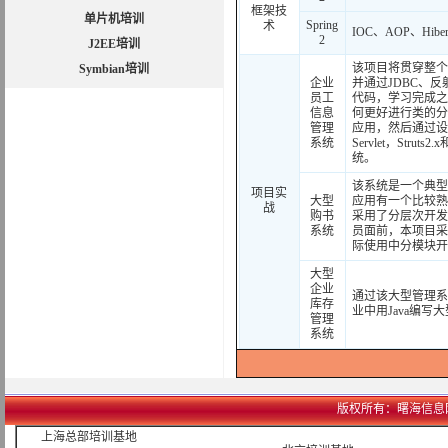
框架技
单片机培训
Spring
术
IOC、AOP、Hibern
2
J2EE培训
该项目将贯穿整个
Symbian培训
企业
并通过JDBC、反
员工
代码，学习完成之
信息
何更好进行类的分
管理
应用，然后通过设
系统
Servlet，Str
统。
该系统是一个典型
项目实
大型
应用有一个比较熟
战
购书
采用了分层次开发
系统
员面前，本项目采
际使用中分模块开
大型
企业
通过该大型管理系
库存
业中用Java编写
管理
系统
版权所有：曙海信息网络科技
上海总部培训基地