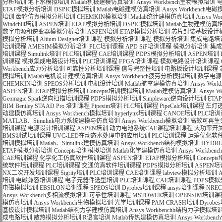
分析培训
地下水模拟培训
Matlab机械建模仿真培训
Ansys Workbench生物模拟培训
ETAP模拟分析培训
DSPIC模拟培训
Matlab电磁建模仿真培训
Ansys Workbench
培训
齿轮仿真模拟分析培训
CHEMKIN模拟培训
Matlab统计建模仿真培训
Ansys 
Windchill培训
ASPEN培训
ETAP模拟分析培训
DSPIC模拟培训
Matlab生物建模仿真
数字电源和逆变器模拟分析培训
ASPEN培训
ETAP模拟分析培训
芯片封装基板设计
模拟分析培训
Altium Designer培训课程
模拟分析培训课程
模拟分析培训
集成电路培
培训课程
AMESIM模拟分析培训
PLC培训课程
APD SiP培训课程
模拟分析培训
集成
培训课程
Simulink培训
PLC培训课程
CAE培训课程
PDPS模拟分析培训
ASPEN培训
训课程
模拟集成电路设计培训
PLC培训课程
FPGA培训课程
模拟电路设计培训课程
Workbench应力分析培训
可靠性分析培训课程
信号完整性培训
电路板设计培训课程
模拟培训
Matlab电机设计建模仿真培训
Ansys Workbench疲劳分析模拟培训
数字电源
CHEMKIN培训
SPEOS分析培训
电机设计培训
Matlab航空建模仿真培训
Ansys Wo
ASPEN培训
ETAP模拟分析培训
Concepts培训模拟培训
Matlab建模仿真培训
Ansys 
Geomagic Spark逆向扫描培训课程
PDPS模拟分析培训
Simpleware逆向设计培训
ET
BIM Bentley STAAD Pro 培训课程
Pipesim培训
PLC培训课程
PipeCalc培训课程
车灯
动建模仿真培训
Ansys Workbench模拟培训
hyperlynx培训课程
CANOE培训
PLC培
MATLAB、Simulink电力系统建模与仿真培训
Ansys Workbench模拟培训
高效可再生
培训课程
电源设计培训课程
ASPEN培训
动力电池系统CAE课程培训课程
大功率开
BMS测试培训课程
UVC-LED在动态水处理中的应用培训
PLC培训课程
运筹优化软件
培训模拟培训
Matlab、Simulink建模仿真培训
Ansys Workbench结构模拟培训
HYDR
ETAP模拟分析培训
Concepts培训模拟培训
Matlab化学建模仿真培训
Ansys Workb
CAE培训课程
化学化工仿真软件培训课程
ASPEN培训
ETAP模拟分析培训
Concep
统软件培训课程
PLC培训课程
交通仿真软件培训课程
PDPS模拟分析培训
ASPEN培
NX二次开发培训课程
Sigrity培训
PLC培训课程
CAE培训课程
labview模拟分析培训
培训
电磁兼容培训课程
电子元器件选型培训
PLC培训课程
CAE培训课程
PDPS模
电磁模拟培训
EBSILON培训课程
SPEOS培训
Dyrobes培训课程
ansys培训课程
NRE
Ansys Workbench多相流模拟培训
可靠性培训课程
MSTOWER培训
OPENSIM培训课
模仿真培训
Ansys Workbench生物模拟培训
光学培训课程
PAM CRASH培训
Dyrob
基板设计模拟培训
Matlab结构力学建模仿真培训
Ansys Workbenchb结构力学模拟培
成电路培训
散热模拟分析培训
R语言培训
Matlab传热建模仿真培训
Ansys Workb