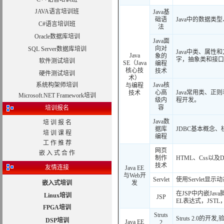
JAVA语言培训班
Java基
础语
Java中的数据
C#语言培训班
法
Oracle数据库培训
Java面
向对
SQL Server数据库培训
Java中类、属性和
Java
象的
字，抽象类和接口
软件测试培训
SE（Java
编程
核心技
技术
硬件测试培训
术）
系统构架师培训
Java核
与编程
心高
Java常用类、正则
技术
Microsoft.NET Framework培训
级内
程开发。
容
培训报名
Java数
培 训 报 名
据库
JDBC基本概念
培 训 课 程
编程
工 作 推 荐
网页
嵌 入 式 合 作
制作
HTML、Css以及D
技术
友情连接
Java EE
与Web开
Servlet
使用Servlet显示
嵌入式培训
发
在JSP中内嵌Jav
Linux培训
JSP
EL表达式，JST
FPGA培训
Struts
Struts 2.0
DSP培训
Java EE
2