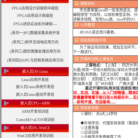
课程目标
FPGA应用设计初级和中级班
学员要掌握Java的一些常用语法
编程感觉”为指导，以剖析典型实例、
FPGA应用设计高级班
讲解多线程、常用Java类、Java中的I
FPGA项目实战系列课程----
入学要求
对JAVA语言感兴趣者。
(系列一)PCI数据采集系统开发
班级规模及环境
(系列二)软件无线电应用方向
为了保证培训效果，增加互动环节，我
(系列三)图形图像处理应用方向
下一期进行。
开课时间和上课地点
(系列四)SOPC与控制系统应用方向
上课地点：
【上海】：同济大学(
大厦(地铁一号线大剧院站)/深圳大学成
嵌入式OS-Linux
港大厦(和燕路) 【武汉分部】：佳源大
阳分部】：沈阳理工大学/六宅臻品 【
Linux应用开发班
学/瑞景大厦 【广州分部】：广粮大厦 
嵌入式Linux系统开发班
最近开课时间(周末班/连续班/晚
训....实战、实操....从入门到精通....精准
嵌入式Linux驱动开发班
质量赢得尊重节假日班火热报名中.....实战培训...
---即将开课，欢迎垂询......
嵌入式CPU--ARM
学时
和学费
ARM开发培训班
☆课时： 共4天,24学时
CortexM3+uC/OS培训班
◆外地学员：代理安排食宿（需提
嵌入式OS--WinCE
☆注重质量
☆边讲边练
WinCE应用开发培训班
☆合格学员免费推荐工作