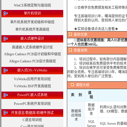
WinCE系统定制与驱动班
☆合格学员免费颁发相关工程师等资
单片机培训
专注高端培训15年，曙海提供的证书
得到大家的认同，受到用人单位的广
单片机系统开发初级和中级班
★实验设备请点击这儿查看★
单片机系统开发高级班
最新优惠
嵌入式硬件设计
☆
团体报名优惠措施：
两人95折优
一个人也优惠500元。
高速嵌入式系统硬件设计班
质量保障
Allegro Cadence PCB设计初级和中级班
1、培训过程中，如有部分内容理解
Allegro Cadence PCB设计高级班
2、培训结束后免费提供半年的技术
3、培训合格学员可享受免费推荐就业
嵌入式OS--VxWorks
的职业资质。专注高端培训13年，曙海
同，受到用人单位的广泛赞誉。
VxWorks应用开发培训班
课程大纲
VxWorks BSP开发高级班
课
PowerPC嵌入式系统
类 别
程
PowerPC系统开发培训班
数据
利用SQL语句对
库开
数据库
理、ER模型、数
开发语言/数据库/软硬件测试
发
应用技
术
C语言培训班
SQL
SQL Server 的
Server
C++语言培训班