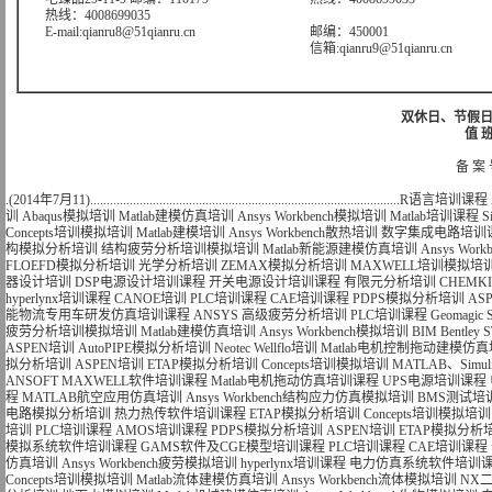
热线：4008699035
E-mail:qianru8@51qianru.cn
邮编：450001
信箱:qianru9@51qianru.cn
双休日、节假日可
值 班
备 案 
.(2014年7月11)..............................................................................................
R语言培训课程
训
Abaqus模拟培训
Matlab建模仿真培训
Ansys Workbench模拟培训
Matlab培训课程
S
Concepts培训模拟培训
Matlab建模培训
Ansys Workbench散热培训
数字集成电路培训
构模拟分析培训
结构疲劳分析培训模拟培训
Matlab新能源建模仿真培训
Ansys Wo
FLOEFD模拟分析培训
光学分析培训
ZEMAX模拟分析培训
MAXWELL培训模拟培
器设计培训
DSP电源设计培训课程
开关电源设计培训课程
有限元分析培训
CHEMK
hyperlynx培训课程
CANOE培训
PLC培训课程
CAE培训课程
PDPS模拟分析培训
AS
能物流专用车研发仿真培训课程
ANSYS 高级疲劳分析培训
PLC培训课程
Geomagi
疲劳分析培训模拟培训
Matlab建模仿真培训
Ansys Workbench模拟培训
BIM Bentle
ASPEN培训
AutoPIPE模拟分析培训
Neotec Wellflo培训
Matlab电机控制拖动建模仿
拟分析培训
ASPEN培训
ETAP模拟分析培训
Concepts培训模拟培训
MATLAB、Si
ANSOFT MAXWELL软件培训课程
Matlab电机拖动仿真培训课程
UPS电源培训课程
程
MATLAB航空应用仿真培训
Ansys Workbench结构应力仿真模拟培训
BMS测试培
电路模拟分析培训
热力热传软件培训课程
ETAP模拟分析培训
Concepts培训模拟培训
培训
PLC培训课程
AMOS培训课程
PDPS模拟分析培训
ASPEN培训
ETAP模拟分析
模拟系统软件培训课程
GAMS软件及CGE模型培训课程
PLC培训课程
CAE培训课程
仿真培训
Ansys Workbench疲劳模拟培训
hyperlynx培训课程
电力仿真系统软件培训
Concepts培训模拟培训
Matlab流体建模仿真培训
Ansys Workbench流体模拟培训
NX