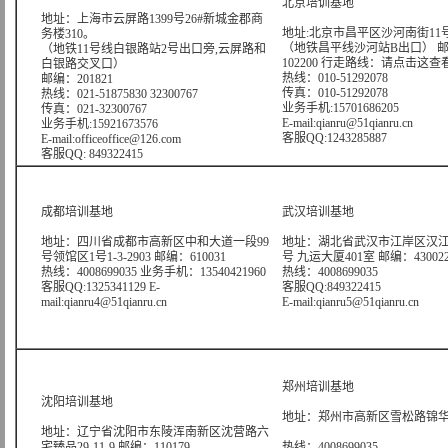
北京培训基地
地址：上海市云屏路1399号26#新城金郡商
地址:北京市昌平区沙河南街11号
务楼310。
（地铁昌平线沙河站B出口） 
（地铁11号线白银路站2号出口旁,云屏路和
102200 行走路线：
请点击这查
白银路交叉口）
热线：010-51292078
邮编：201821
传真：010-51292078
热线：021-51875830 32300767
业务手机:15701686205
传真：021-32300767
E-mail:qianru@51qianru.cn
业务手机:15921673576
客服QQ:1243285887
E-mail:officeoffice@126.com
客服QQ: 849322415
成都培训基地
武汉培训基地
地址：四川省成都市高新区中和大道一段99
地址：湖北省武汉市江岸区汉江
号领馆区1号1-3-2903 邮编：610031
号 九运大厦401室 邮编：43002
热线：4008699035 业务手机：13540421960
热线：4008699035
客服QQ:1325341129 E-
客服QQ:849322415
mail:qianru4@51qianru.cn
E-mail:qianru5@51qianru.cn
郑州培训基地
沈阳培训基地
地址：郑州市高新区雪松路锦华大
地址：辽宁省沈阳市东陵浑南新区沈营路六
宅臻品29-11-9 邮编：110179
热线：4008699035