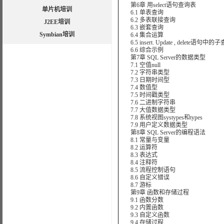
第6章 用select语句查询表
单片机培训
6.1 单表查询
6.2 多表联接查询
J2EE培训
6.3 嵌套查询
Symbian培训
6.4 集合运算
6.5 insert. Update , delete语句中的
6.6 综合示例
第7章 SQL Server的数据类型
7.1 空值null
7.2 字符串类型
7.3 日期时间型
7.4 数值型
7.5 时间戳类型
7.6 二进制字符串
7.7 大值数据类型
7.8 系统视图systypes和types
7.9 用户定义数据类型
第8章 SQL Server的编程语法
8.1 常量与变量
8.2 运算符
8.3 表达式
8.4 注释符
8.5 流程控制语句
8.6 自定义错误
8.7 游标
第9章 函数和存储过程
9.1 函数分数
9.2 内置函数
9.3 自定义函数
9.4 存储过程