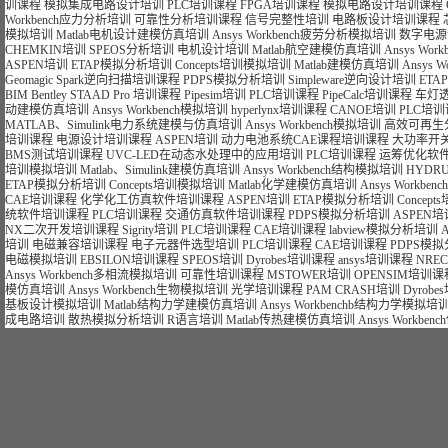
训课程
模拟集成电路设计培训
PLC培训课程
FPGA培训课程
模拟电路设计培训课程
Workbench应力分析培训
可靠性分析培训课程
信号完整性培训
电路板设计培训课程
模拟培训
Matlab电机设计建模仿真培训
Ansys Workbench疲劳分析模拟培训
数字电源
CHEMKIN培训
SPEOS分析培训
电机设计培训
Matlab航空建模仿真培训
Ansys Wo
ASPEN培训
ETAP模拟分析培训
Concepts培训模拟培训
Matlab建模仿真培训
Ansys 
Geomagic Spark逆向扫描培训课程
PDPS模拟分析培训
Simpleware逆向设计培训
ET
BIM Bentley STAAD Pro 培训课程
Pipesim培训
PLC培训课程
PipeCalc培训课程
车灯
动建模仿真培训
Ansys Workbench模拟培训
hyperlynx培训课程
CANOE培训
PLC培
MATLAB、Simulink电力系统建模与仿真培训
Ansys Workbench模拟培训
高效可再生
培训课程
电源设计培训课程
ASPEN培训
动力电池系统CAE课程培训课程
大功率开
BMS测试培训课程
UVC-LED在动态水处理中的应用培训
PLC培训课程
运筹优化软件
培训模拟培训
Matlab、Simulink建模仿真培训
Ansys Workbench结构模拟培训
HYDR
ETAP模拟分析培训
Concepts培训模拟培训
Matlab化学建模仿真培训
Ansys Workb
CAE培训课程
化学化工仿真软件培训课程
ASPEN培训
ETAP模拟分析培训
Concep
统软件培训课程
PLC培训课程
交通仿真软件培训课程
PDPS模拟分析培训
ASPEN培
NX二次开发培训课程
Sigrity培训
PLC培训课程
CAE培训课程
labview模拟分析培训
培训
电磁兼容培训课程
电子元器件选型培训
PLC培训课程
CAE培训课程
PDPS模
电磁模拟培训
EBSILON培训课程
SPEOS培训
Dyrobes培训课程
ansys培训课程
NRE
Ansys Workbench多相流模拟培训
可靠性培训课程
MSTOWER培训
OPENSIM培训课
模仿真培训
Ansys Workbench生物模拟培训
光学培训课程
PAM CRASH培训
Dyrob
基板设计模拟培训
Matlab结构力学建模仿真培训
Ansys Workbenchb结构力学模拟培
成电路培训
散热模拟分析培训
R语言培训
Matlab传热建模仿真培训
Ansys Workb