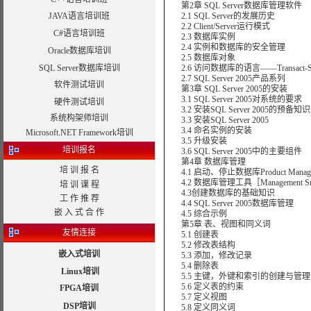
第2章 SQL Server数据库管理软件
JAVA语言培训班
2.1 SQL Server的发展历史
2.2 Client/Server运行模式
C#语言培训班
2.3 数据库实例
2.4 实例和数据库的安全管理
Oracle数据库培训
2.5 数据库对象
SQL Server数据库培训
2.6 访问数据库的语言——Transact-S
2.7 SQL Server 2005产品系列
软件测试培训
第3章 SQL Server 2005的安装
3.1 SQL Server 2005对系统的要求
硬件测试培训
3.2 安装SQL Server 2005的预备知识
系统构架师培训
3.3 安装SQL Server 2005
3.4 命名实例的安装
Microsoft.NET Framework培训
3.5 升级安装
培训报名
3.6 SQL Server 2005中的主要组件
第4章 数据库管理
培 训 报 名
4.1 启动、停止数据库Product Manag
4.2 数据库管理工具［Management Sr
培 训 课 程
4.3创建数据库的基础知识
工 作 推 荐
4.4 SQL Server 2005数据库管理
嵌 入 式 合 作
4.5 综合示例
第5章 表、视图和同义词
友情连接
5.1 创建表
5.2 修改表结构
嵌入式培训
5.3 添加，修改记录
5.4 删除表
Linux培训
5.5 主键，外键和索引的创建与管理
5.6 定义表的约束
FPGA培训
5.7 定义视图
DSP培训
5.8 定义同义词