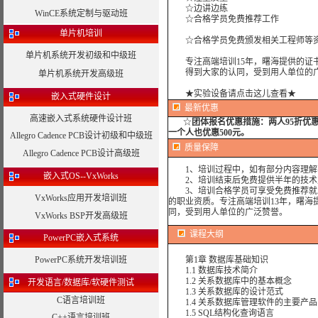
☆边讲边练
WinCE系统定制与驱动班
☆合格学员免费推荐工作
单片机培训
☆合格学员免费颁发相关工程师等资
单片机系统开发初级和中级班
专注高端培训15年，曙海提供的证书
得到大家的认同，受到用人单位的广
单片机系统开发高级班
★实验设备请点击这儿查看★
嵌入式硬件设计
最新优惠
高速嵌入式系统硬件设计班
☆
团体报名优惠措施：
两人95折优
一个人也优惠500元。
Allegro Cadence PCB设计初级和中级班
质量保障
Allegro Cadence PCB设计高级班
1、培训过程中，如有部分内容理解
嵌入式OS--VxWorks
2、培训结束后免费提供半年的技术
3、培训合格学员可享受免费推荐就业
VxWorks应用开发培训班
的职业资质。专注高端培训13年，曙海
同，受到用人单位的广泛赞誉。
VxWorks BSP开发高级班
课程大纲
PowerPC嵌入式系统
PowerPC系统开发培训班
第1章 数据库基础知识
1.1 数据库技术简介
1.2 关系数据库中的基本概念
开发语言/数据库/软硬件测试
1.3 关系数据库的设计范式
C语言培训班
1.4 关系数据库管理软件的主要产品
1.5 SQL结构化查询语言
C++语言培训班