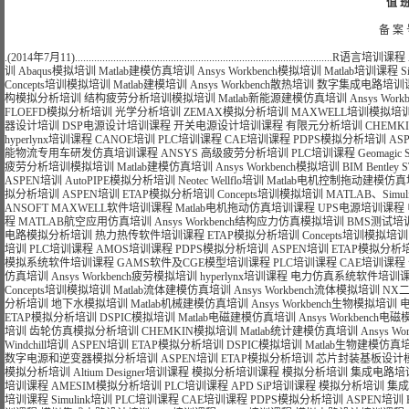
值 班
备 案 
.(2014年7月11)..............................................................................................
R语言培训课程
训
Abaqus模拟培训
Matlab建模仿真培训
Ansys Workbench模拟培训
Matlab培训课程
S
Concepts培训模拟培训
Matlab建模培训
Ansys Workbench散热培训
数字集成电路培训
构模拟分析培训
结构疲劳分析培训模拟培训
Matlab新能源建模仿真培训
Ansys Wo
FLOEFD模拟分析培训
光学分析培训
ZEMAX模拟分析培训
MAXWELL培训模拟培
器设计培训
DSP电源设计培训课程
开关电源设计培训课程
有限元分析培训
CHEMK
hyperlynx培训课程
CANOE培训
PLC培训课程
CAE培训课程
PDPS模拟分析培训
AS
能物流专用车研发仿真培训课程
ANSYS 高级疲劳分析培训
PLC培训课程
Geomagi
疲劳分析培训模拟培训
Matlab建模仿真培训
Ansys Workbench模拟培训
BIM Bentle
ASPEN培训
AutoPIPE模拟分析培训
Neotec Wellflo培训
Matlab电机控制拖动建模仿
拟分析培训
ASPEN培训
ETAP模拟分析培训
Concepts培训模拟培训
MATLAB、Si
ANSOFT MAXWELL软件培训课程
Matlab电机拖动仿真培训课程
UPS电源培训课程
程
MATLAB航空应用仿真培训
Ansys Workbench结构应力仿真模拟培训
BMS测试培
电路模拟分析培训
热力热传软件培训课程
ETAP模拟分析培训
Concepts培训模拟培训
培训
PLC培训课程
AMOS培训课程
PDPS模拟分析培训
ASPEN培训
ETAP模拟分析
模拟系统软件培训课程
GAMS软件及CGE模型培训课程
PLC培训课程
CAE培训课程
仿真培训
Ansys Workbench疲劳模拟培训
hyperlynx培训课程
电力仿真系统软件培训
Concepts培训模拟培训
Matlab流体建模仿真培训
Ansys Workbench流体模拟培训
NX
分析培训
地下水模拟培训
Matlab机械建模仿真培训
Ansys Workbench生物模拟培训
ETAP模拟分析培训
DSPIC模拟培训
Matlab电磁建模仿真培训
Ansys Workbench
培训
齿轮仿真模拟分析培训
CHEMKIN模拟培训
Matlab统计建模仿真培训
Ansys 
Windchill培训
ASPEN培训
ETAP模拟分析培训
DSPIC模拟培训
Matlab生物建模仿真
数字电源和逆变器模拟分析培训
ASPEN培训
ETAP模拟分析培训
芯片封装基板设计
模拟分析培训
Altium Designer培训课程
模拟分析培训课程
模拟分析培训
集成电路培
培训课程
AMESIM模拟分析培训
PLC培训课程
APD SiP培训课程
模拟分析培训
集成
培训课程
Simulink培训
PLC培训课程
CAE培训课程
PDPS模拟分析培训
ASPEN培训