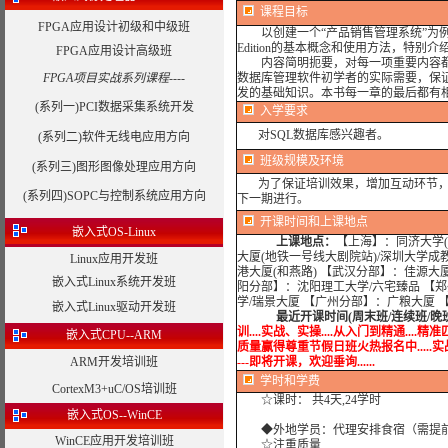
课程目标
FPGA应用设计初级和中级班
以创建一个“产品销售管理系统”为例，循序渐进地讲解
Edition的基本概念和使用方法，特
FPGA应用设计高级班
内容简明扼要，对每一项重要内容都给出
FPGA项目实战系列课程----
数据库管理软件初学者的实际需要，保证初学
发的基础知识。本书每一章的最后都有
(系列一)PCI数据采集系统开发
入学要求
对SQL数据库感兴趣者。
(系列二)软件无线电应用方向
班级规模及环境
(系列三)图形图像处理应用方向
为了保证培训效果，增加互动环节，我
(系列四)SOPC与控制系统应用方向
下一期进行。
开课时间和上课地点
嵌入式OS-Linux
上课地点：
【上海】：同济大学(
大厦(地铁一号线大剧院站)/深圳大学成
Linux应用开发班
港大厦(和燕路) 【武汉分部】：佳源大
嵌入式Linux系统开发班
阳分部】：沈阳理工大学/六宅臻品 【
学/瑞景大厦 【广州分部】：广粮大厦 
嵌入式Linux驱动开发班
最近开课时间(周末班/连续班/晚
训....实战、实操....从入门到精通....精准
嵌入式CPU--ARM
质量赢得尊重节假日班火热报名中.....实战培训...
ARM开发培训班
---即将开课，欢迎垂询......
学时
和学费
CortexM3+uC/OS培训班
☆课时： 共4天,24学时
嵌入式OS--WinCE
◆外地学员：代理安排食宿（需提
WinCE应用开发培训班
☆注重质量