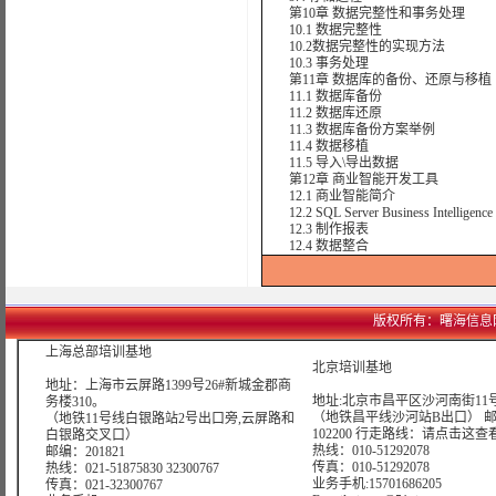
第10章 数据完整性和事务处理
10.1 数据完整性
10.2数据完整性的实现方法
10.3 事务处理
第11章 数据库的备份、还原与移植
11.1 数据库备份
11.2 数据库还原
11.3 数据库备份方案举例
11.4 数据移植
11.5 导入\导出数据
第12章 商业智能开发工具
12.1 商业智能简介
12.2 SQL Server Business Intelligence 
12.3 制作报表
12.4 数据整合
版权所有：曙海信息网络科技
上海总部培训基地
北京培训基地
地址：上海市云屏路1399号26#新城金郡商
地址:北京市昌平区沙河南街11号
务楼310。
（地铁昌平线沙河站B出口） 
（地铁11号线白银路站2号出口旁,云屏路和
102200 行走路线：
请点击这查
白银路交叉口）
热线：010-51292078
邮编：201821
传真：010-51292078
热线：021-51875830 32300767
业务手机:15701686205
传真：021-32300767