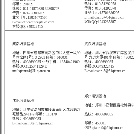
热线：010-51292078
邮编：201821
传真：010-51292078
热线：021-51875830 32300767
业务手机:15701686205
传真：021-32300767
E-mail:qianru@51qianru.cn
业务手机:15921673576
客服QQ:1243285887
E-mail:officeoffice@126.com
客服QQ: 849322415
成都培训基地
武汉培训基地
地址：四川省成都市高新区中和大道一段99
地址：湖北省武汉市江岸区汉江
号领馆区1号1-3-2903 邮编：610031
号 九运大厦401室 邮编：43002
热线：4008699035 业务手机：13540421960
热线：4008699035
客服QQ:1325341129 E-
客服QQ:849322415
mail:qianru4@51qianru.cn
E-mail:qianru5@51qianru.cn
郑州培训基地
沈阳培训基地
地址：郑州市高新区雪松路锦华大
地址：辽宁省沈阳市东陵浑南新区沈营路六
宅臻品29-11-9 邮编：110179
热线：4008699035
热线：4008699035
E-mail:qianru8@51qianru.cn
邮编：450001
信箱:qianru9@51qianru.cn