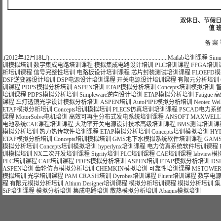
双休日、节假日可
值 班
备 案 
.(2012年12月18日)................................................................................
Matlab培训课程
Sim
训模拟培训
数字集成电路培训课程
模拟集成电路设计培训
PLC培训课程
FPGA培训
析培训课程
信号完整性培训
电路板设计培训课程
芯片封装测试培训课程
FLOEFD
DSP逆变器设计培训
DSP电源设计培训课程
开关电源设计培训课程
有限元分析培训
训课程
PDPS模拟分析培训
ASPEN培训
ETAP模拟分析培训
Concepts培训模拟培训
培训课程
PDPS模拟分析培训
Simpleware逆向设计培训
ETAP模拟分析培训
Fatig
课程
车灯透镜光学设计模拟分析培训
ASPEN培训
AutoPIPE模拟分析培训
Neotec We
ETAP模拟分析培训
Concepts培训模拟培训
PLECS仿真培训培训课程
PSCAD电力系
课程
MotorSolve电机培训
高效可再生分布式发电系统培训课程
ANSOFT MAXWE
电池系统CAE课程培训课程
大功率开关电源设计技术高级培训课程
BMS测试培训课
模拟分析培训
热力热传软件培训课程
ETAP模拟分析培训
Concepts培训模拟培训
HY
ETAP模拟分析培训
Concepts培训模拟培训
GMS地下水模拟系统软件培训课程
GAM
模拟分析培训
Concepts培训模拟培训
hyperlynx培训课程
电力仿真系统软件培训课程
训模拟培训
NX二次开发培训课程
Sigrity培训
PLC培训课程
CAE培训课程
labvie
PLC培训课程
CAE培训课程
PDPS模拟分析培训
ASPEN培训
ETAP模拟分析培训
DS
ASPEN培训
齿轮仿真模拟分析培训
CHEMKIN模拟培训
可靠性培训课程
MSTOWE
模拟培训
光学培训课程
PAM CRASH培训
Dyrobes培训课程
Fluent培训课程
数字电
程
有限元模拟分析培训
Altium Designer培训课程
模拟分析培训课程
模拟分析培训
集
SiP培训课程
模拟分析培训
集成电路培训
散热模拟分析培训
Abaqus模拟培训