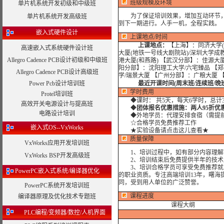
班级规模及环境
单片机系统开发初级和中级班
为了保证培训效果，增加互动环节，我
单片机系统开发高级班
到下一期进行。人手一机，全程实践。
嵌入式硬件设计
上课地点/时间
上课地点：
【上海】：同济大学(
高速嵌入式系统硬件设计班
大厦(地铁一号线大剧院站)/深圳大学成
Allegro Cadence PCB设计初级和中级班
港大厦(和燕路) 【武汉分部】：佳源大
阳分部】：沈阳理工大学/六宅臻品 【
Allegro Cadence PCB设计高级班
学/瑞景大厦 【广州分部】：广粮大厦 
Power Pcb设计培训班
最近开课时间(周末班/连续班/晚
学时费用
Protel培训班
◆
课时： 共5天，每天6学时，总计
高效开关电源设计与提高班
◆
团体报名优惠措施：两人95折优
电路设计培训
◆外地学员：代理安排食宿（需提前预
☆合格学员免费推荐工作
嵌入式OS--VxWorks
★实验设备请点击这儿查看★
质量保障
VxWorks应用开发培训班
1、培训过程中，如有部分内容理解
VxWorks BSP开发高级班
2、培训结束后免费提供半年的技术
3、培训合格学员可享受免费推荐就业
PowerPC嵌入式系统/编译器优化
的职业资质。专注高端培训13年，曙海
同，受到用人单位的广泛赞誉。
PowerPC系统开发培训班
课程进度
编译器原理及优化技术专题班
课程大纲
PLC编程/变频器/数控/人机界面