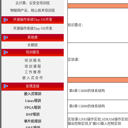
云计算、云安全培训班
物联网产业、核心技术培训班
开源操作系统Tiny OS开发
知识要点：
开源操作系统Tiny OS开发
其他类
长期班
培训报名
实验课：
培 训 报 名
培 训 课 程
工 作 推 荐
嵌 入 式 合 作
友情连接
第6章 C6000的体系结构
嵌入式培训
Linux培训
第6章 C6000的体系结构
FPGA培训
DSP培训
实验课:
GPIO操作实验
,
SDRAM操作实验
单片机培训
输出控制实验
,
扩展I/O输入控制实验