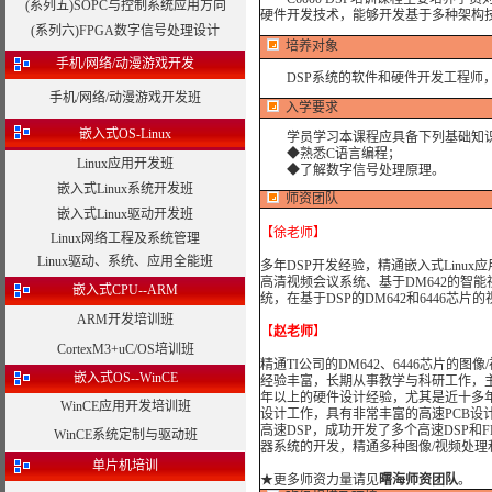
(系列五)SOPC与控制系统应用方向
硬件开发技术，能够开发基于多种架构技
(系列六)FPGA数字信号处理设计
培养对象
手机/网络/动漫游戏开发
DSP系统的软件和硬件开发工程师，
手机/网络/动漫游戏开发班
入学要求
嵌入式OS-Linux
学员学习本课程应具备下列基础知
◆熟悉C语言编程；
Linux应用开发班
◆了解数字信号处理原理。
嵌入式Linux系统开发班
师资团队
嵌入式Linux驱动开发班
【徐老师】
Linux网络工程及系统管理
Linux驱动、系统、应用全能班
多年DSP开发经验，精通嵌入式Linux
高清视频会议系统、基于DM642的智能
嵌入式CPU--ARM
统，在基于DSP的DM642和6446芯
ARM开发培训班
【
赵老师
】
CortexM3+uC/OS培训班
精通TI公司的DM642、6446芯片
嵌入式OS--WinCE
经验丰富，长期从事教学与科研工作，主
年以上的硬件设计经验，尤其是近十多年
WinCE应用开发培训班
设计工作，具有非常丰富的高速PCB设计经验。
高速DSP，成功开发了多个高速DSP和
WinCE系统定制与驱动班
器系统的开发，精通多种图像/视频处理
单片机培训
★
更多师资力量请见
曙海师资团队
。