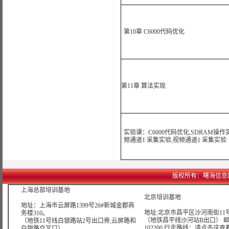
第10章 C6000代码优化
第11章 算法实现
实验课：C6000代码优化,SDRAM操作
频通道1 采集实验,视频通道1 采集实验
版权所有：曙海信息网络科技
上海总部培训基地
北京培训基地
地址：上海市云屏路1399号26#新城金郡商
地址:北京市昌平区沙河南街11号
务楼310。
（地铁昌平线沙河站B出口） 
（地铁11号线白银路站2号出口旁,云屏路和
102200 行走路线：
请点击这查
白银路交叉口）