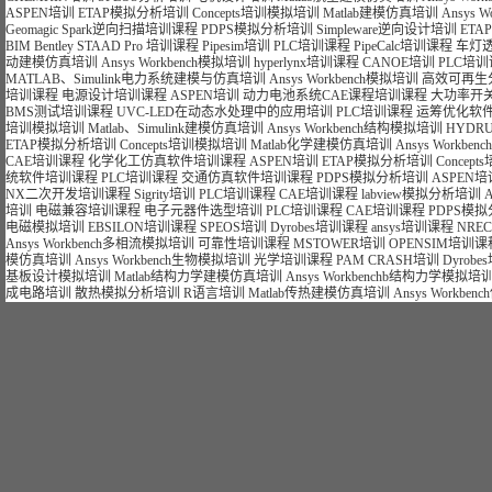
ASPEN培训
ETAP模拟分析培训
Concepts培训模拟培训
Matlab建模仿真培训
Ansys 
Geomagic Spark逆向扫描培训课程
PDPS模拟分析培训
Simpleware逆向设计培训
ET
BIM Bentley STAAD Pro 培训课程
Pipesim培训
PLC培训课程
PipeCalc培训课程
车灯
动建模仿真培训
Ansys Workbench模拟培训
hyperlynx培训课程
CANOE培训
PLC培
MATLAB、Simulink电力系统建模与仿真培训
Ansys Workbench模拟培训
高效可再生
培训课程
电源设计培训课程
ASPEN培训
动力电池系统CAE课程培训课程
大功率开
BMS测试培训课程
UVC-LED在动态水处理中的应用培训
PLC培训课程
运筹优化软件
培训模拟培训
Matlab、Simulink建模仿真培训
Ansys Workbench结构模拟培训
HYDR
ETAP模拟分析培训
Concepts培训模拟培训
Matlab化学建模仿真培训
Ansys Workb
CAE培训课程
化学化工仿真软件培训课程
ASPEN培训
ETAP模拟分析培训
Concep
统软件培训课程
PLC培训课程
交通仿真软件培训课程
PDPS模拟分析培训
ASPEN培
NX二次开发培训课程
Sigrity培训
PLC培训课程
CAE培训课程
labview模拟分析培训
培训
电磁兼容培训课程
电子元器件选型培训
PLC培训课程
CAE培训课程
PDPS模
电磁模拟培训
EBSILON培训课程
SPEOS培训
Dyrobes培训课程
ansys培训课程
NRE
Ansys Workbench多相流模拟培训
可靠性培训课程
MSTOWER培训
OPENSIM培训课
模仿真培训
Ansys Workbench生物模拟培训
光学培训课程
PAM CRASH培训
Dyrob
基板设计模拟培训
Matlab结构力学建模仿真培训
Ansys Workbenchb结构力学模拟培
成电路培训
散热模拟分析培训
R语言培训
Matlab传热建模仿真培训
Ansys Workb