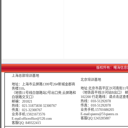
版权所有：曙海信息网络科技
上海总部培训基地
北京培训基地
地址：上海市云屏路1399号26#新城金郡商
地址:北京市昌平区沙河南街11号
务楼310。
（地铁昌平线沙河站B出口） 
（地铁11号线白银路站2号出口旁,云屏路和
102200 行走路线：
请点击这查
白银路交叉口）
热线：010-51292078
邮编：201821
传真：010-51292078
热线：021-51875830 32300767
业务手机:15701686205
传真：021-32300767
E-mail:qianru@51qianru.cn
业务手机:15921673576
客服QQ:1243285887
E-mail:officeoffice@126.com
客服QQ: 849322415