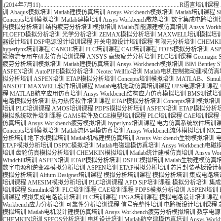
.(2014年7月11)..............................................................................................
R语言培训课程
训
Abaqus模拟培训
Matlab建模仿真培训
Ansys Workbench模拟培训
Matlab培训课程
S
Concepts培训模拟培训
Matlab建模培训
Ansys Workbench散热培训
数字集成电路培训
构模拟分析培训
结构疲劳分析培训模拟培训
Matlab新能源建模仿真培训
Ansys Wo
FLOEFD模拟分析培训
光学分析培训
ZEMAX模拟分析培训
MAXWELL培训模拟培
器设计培训
DSP电源设计培训课程
开关电源设计培训课程
有限元分析培训
CHEMK
hyperlynx培训课程
CANOE培训
PLC培训课程
CAE培训课程
PDPS模拟分析培训
AS
能物流专用车研发仿真培训课程
ANSYS 高级疲劳分析培训
PLC培训课程
Geomagi
疲劳分析培训模拟培训
Matlab建模仿真培训
Ansys Workbench模拟培训
BIM Bentle
ASPEN培训
AutoPIPE模拟分析培训
Neotec Wellflo培训
Matlab电机控制拖动建模仿
拟分析培训
ASPEN培训
ETAP模拟分析培训
Concepts培训模拟培训
MATLAB、Si
ANSOFT MAXWELL软件培训课程
Matlab电机拖动仿真培训课程
UPS电源培训课程
程
MATLAB航空应用仿真培训
Ansys Workbench结构应力仿真模拟培训
BMS测试培
电路模拟分析培训
热力热传软件培训课程
ETAP模拟分析培训
Concepts培训模拟培训
培训
PLC培训课程
AMOS培训课程
PDPS模拟分析培训
ASPEN培训
ETAP模拟分析
模拟系统软件培训课程
GAMS软件及CGE模型培训课程
PLC培训课程
CAE培训课程
仿真培训
Ansys Workbench疲劳模拟培训
hyperlynx培训课程
电力仿真系统软件培训
Concepts培训模拟培训
Matlab流体建模仿真培训
Ansys Workbench流体模拟培训
NX
分析培训
地下水模拟培训
Matlab机械建模仿真培训
Ansys Workbench生物模拟培训
ETAP模拟分析培训
DSPIC模拟培训
Matlab电磁建模仿真培训
Ansys Workbench
培训
齿轮仿真模拟分析培训
CHEMKIN模拟培训
Matlab统计建模仿真培训
Ansys 
Windchill培训
ASPEN培训
ETAP模拟分析培训
DSPIC模拟培训
Matlab生物建模仿真
数字电源和逆变器模拟分析培训
ASPEN培训
ETAP模拟分析培训
芯片封装基板设计
模拟分析培训
Altium Designer培训课程
模拟分析培训课程
模拟分析培训
集成电路培
培训课程
AMESIM模拟分析培训
PLC培训课程
APD SiP培训课程
模拟分析培训
集成
培训课程
Simulink培训
PLC培训课程
CAE培训课程
PDPS模拟分析培训
ASPEN培训
训课程
模拟集成电路设计培训
PLC培训课程
FPGA培训课程
模拟电路设计培训课程
Workbench应力分析培训
可靠性分析培训课程
信号完整性培训
电路板设计培训课程
模拟培训
Matlab电机设计建模仿真培训
Ansys Workbench疲劳分析模拟培训
数字电源
CHEMKIN培训
SPEOS分析培训
电机设计培训
Matlab航空建模仿真培训
Ansys Wo