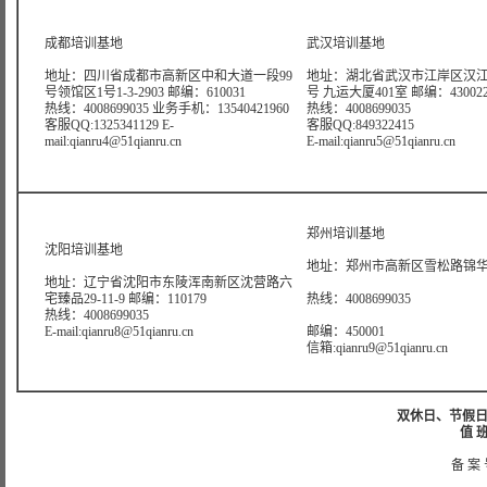
成都培训基地
武汉培训基地
地址：四川省成都市高新区中和大道一段99
地址：湖北省武汉市江岸区汉江
号领馆区1号1-3-2903 邮编：610031
号 九运大厦401室 邮编：43002
热线：4008699035 业务手机：13540421960
热线：4008699035
客服QQ:1325341129 E-
客服QQ:849322415
mail:qianru4@51qianru.cn
E-mail:qianru5@51qianru.cn
郑州培训基地
沈阳培训基地
地址：郑州市高新区雪松路锦华大
地址：辽宁省沈阳市东陵浑南新区沈营路六
宅臻品29-11-9 邮编：110179
热线：4008699035
热线：4008699035
E-mail:qianru8@51qianru.cn
邮编：450001
信箱:qianru9@51qianru.cn
双休日、节假日可
值 班
备 案 