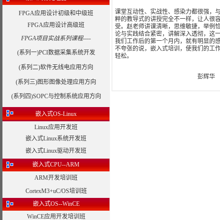
课堂互动性、实战性、感染力都很强，
FPGA应用设计初级和中级班
粹的教导式的讲授完全不一样，让人很
FPGA应用设计高级班
受。赵老师讲课清晰，思维敏捷，举例
论与实践结合紧密，讲解深入透彻，这
FPGA项目实战系列课程----
我们工作后的第一个月内，就有明显的
不夸张的说，嵌入式培训，使我们的工
(系列一)PCI数据采集系统开发
轻松。
(系列二)软件无线电应用方向
彭辉华
(系列三)图形图像处理应用方向
(系列四)SOPC与控制系统应用方向
嵌入式OS-Linux
Linux应用开发班
嵌入式Linux系统开发班
嵌入式Linux驱动开发班
嵌入式CPU--ARM
ARM开发培训班
CortexM3+uC/OS培训班
嵌入式OS--WinCE
WinCE应用开发培训班