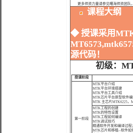
更多师资力量请参见曙海师资团队
课程大纲
◆ 授课采用MTK 
MT6573,mtk6
源代码！
初级：M
授课阶段
MTK平台介绍
MTK平台环境搭建
MTK平台工具介绍
MTK芯片平台原型软件
MTK 主芯片MTK6225，MT
MTK工程的创建
MTK的特性设置
MTK工程如何编译
第一阶段
MTK调试技巧
精通软件开发和编译过程
MTK芯片和移植--软件