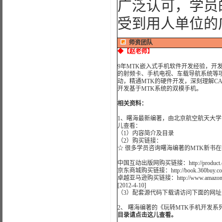
广泛认可，学员
受到用人单位的
师资团队
◆
【赵老师】
9年MTK嵌入式手机软件开发经验，开发
的射频卡、手机电视、车载导航系统等项
动，精通MTK的硬件开发，深刻理解CAN
开发基于MTK系统的双模手机。
相关资料：
1、曙海最新编著，由北京航空航天大学
儿查看：
（1）
内容简介及目录
（2）购买链接：
☆ 很多学员咨询曙海编著的MTK新书
中国互动出版网购买链接：
http://produc
京东商城购买链接：
http://book.360buy.
卓越亚马逊购买链接：
http://www.am
[2012-4-10]
（3）配套源代码下载请访问下面的网址
2
、
曙海编著的《玩转MTK手机开发系
目录请点击这儿查看
。