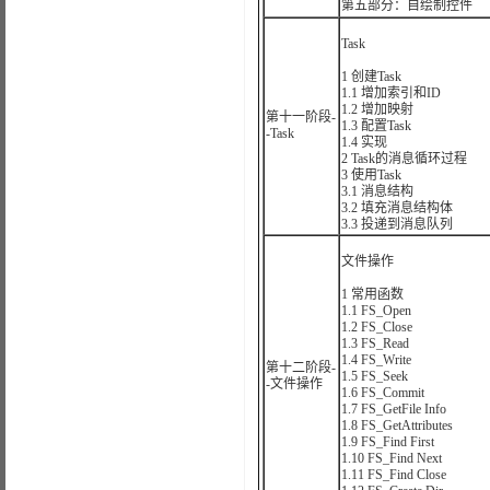
第五部分：自绘制控件
Task
1 创建Task
1.1 增加索引和ID
1.2 增加映射
第十一阶段-
1.3 配置Task
-Task
1.4 实现
2 Task的消息循环过程
3 使用Task
3.1 消息结构
3.2 填充消息结构体
3.3 投递到消息队列
文件操作
1 常用函数
1.1 FS_Open
1.2 FS_Close
1.3 FS_Read
1.4 FS_Write
第十二阶段-
1.5 FS_Seek
-文件操作
1.6 FS_Commit
1.7 FS_GetFile Info
1.8 FS_GetAttributes
1.9 FS_Find First
1.10 FS_Find Next
1.11 FS_Find Close