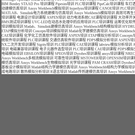
BIM Bentley STAAD Pro 培训课程
Pipesim培训
PLC培训课程
PipeCalc培训课程
车灯
动建模仿真培训
Ansys Workbench模拟培训
hyperlynx培训课程
CANOE培训
PLC培
MATLAB、Simulink电力系统建模与仿真培训
Ansys Workbench模拟培训
高效可再生
培训课程
电源设计培训课程
ASPEN培训
动力电池系统CAE课程培训课程
大功率开
BMS测试培训课程
UVC-LED在动态水处理中的应用培训
PLC培训课程
运筹优化软件
培训模拟培训
Matlab、Simulink建模仿真培训
Ansys Workbench结构模拟培训
HYDR
ETAP模拟分析培训
Concepts培训模拟培训
Matlab化学建模仿真培训
Ansys Workb
CAE培训课程
化学化工仿真软件培训课程
ASPEN培训
ETAP模拟分析培训
Concep
统软件培训课程
PLC培训课程
交通仿真软件培训课程
PDPS模拟分析培训
ASPEN培
NX二次开发培训课程
Sigrity培训
PLC培训课程
CAE培训课程
labview模拟分析培训
培训
电磁兼容培训课程
电子元器件选型培训
PLC培训课程
CAE培训课程
PDPS模
电磁模拟培训
EBSILON培训课程
SPEOS培训
Dyrobes培训课程
ansys培训课程
NRE
Ansys Workbench多相流模拟培训
可靠性培训课程
MSTOWER培训
OPENSIM培训课
模仿真培训
Ansys Workbench生物模拟培训
光学培训课程
PAM CRASH培训
Dyrob
基板设计模拟培训
Matlab结构力学建模仿真培训
Ansys Workbenchb结构力学模拟培
成电路培训
散热模拟分析培训
R语言培训
Matlab传热建模仿真培训
Ansys Workb