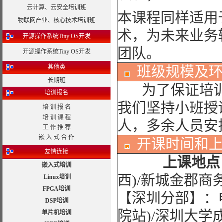
云计算、云安全培训班
本课程同样适用
物联网产业、核心技术培训班
术，为未来业务
开源操作系统Tiny OS开发
团队。
开源操作系统Tiny OS开发
其他类
班级规模及
长期班
为了保证培训
培训报名
我们坚持小班授
培 训 报 名
培 训 课 程
人，多余人员安
工 作 推 荐
嵌 入 式 合 作
开课时间和
友情连接
上课地点
嵌入式培训
西)/新城金郡商
Linux培训
FPGA培训
【深圳分部】：
DSP培训
院站)/深圳大学
单片机培训