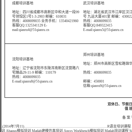
成都培训基地
武汉培训基地
地址：四川省成都市高新区中和大道一段99
地址：湖北省武汉市江岸区汉江
号领馆区1号1-3-2903 邮编：610031
号 九运大厦401室 邮编：43002
热线：4008699035 业务手机：13540421960
热线：4008699035
客服QQ:1325341129 E-
客服QQ:849322415
mail:qianru4@51qianru.cn
E-mail:qianru5@51qianru.cn
郑州培训基地
沈阳培训基地
地址：郑州市高新区雪松路锦华大
地址：辽宁省沈阳市东陵浑南新区沈营路六
宅臻品29-11-9 邮编：110179
热线：4008699035
热线：4008699035
E-mail:qianru8@51qianru.cn
邮编：450001
信箱:qianru9@51qianru.cn
双休日、节假日可
值 班
备 案 
.(2014年7月11)..............................................................................................
R语言培训课程
训
Abaqus模拟培训
Matlab建模仿真培训
Ansys Workbench模拟培训
Matlab培训课程
S