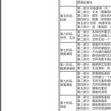
照相机模块
第一部分:绘画基础（点
第二部分：文本（精确排
第三部分：图形（图形的
第五阶段--
第四部分：图像（获取图
绘画
第五部分:背景（构建背景
第六部分：层（基础层、
第一部分：各种控件要点
第六阶段--
第二部分：怎样在屏幕上
控件、互动
第二部分：怎样实现一个
第一部分：键盘的布局和对应
第二部分：怎样给键盘加
第七阶段--
第三部分：方向键的编程
键盘编程
第三部分：群组按键的实
第三部分：怎样用数字按
第一部分：触摸屏实现原
第八阶段--
第二部分：实战演练：给
触摸屏编程
第一部分：屏幕模板基础
第二部分：怎样建立一个
第三部分：怎样完善新模
第九阶段--
第四部分：怎样给模板增
屏幕模板
第五部分：模板的重绘
第六部分：模板的调用
第一部分
：
高级模板基础
第二部分：模板数据库
第十阶段--
第三部分：模板数据库控
高级
第四部分：怎样将普通模