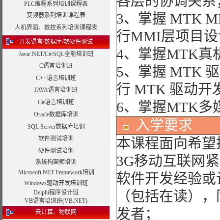
各层的协调关系
PLC编程系列培训课程表
3、掌握 MTK
变频器系列培训课程表
人机界面、数控系列培训课程表
行MMI层项目
开发语言/数据库/软硬件测试
4、掌握MTK真
Java/.NET/C#/SQL全能培训班
C语言培训班
5、掌握 MTK
C++语言培训班
行 MTK 驱动开
JAVA语言培训班
C#语言培训班
6、掌握MTK多
Oracle数据库培训
入学要求
SQL Server数据库培训
软件测试培训
本课程面向希望
硬件测试培训
3G移动互联网
系统构架师培训
Microsoft.NET Framework培训
软件开发经验或
Windows驱动开发培训班
（包括在读），
Delphi程序设计班
VB语言培训班(VB.NET)
发者；
云计算、物联网