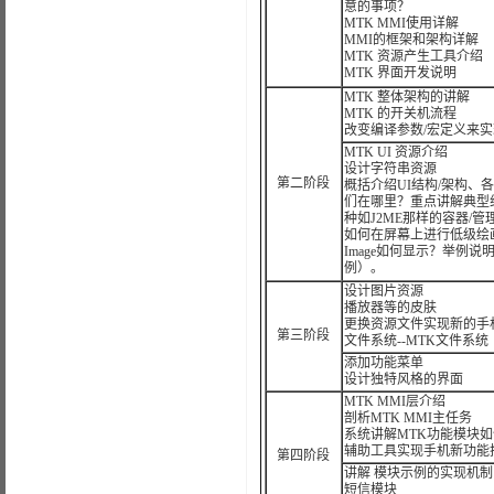
意的事项？
MTK MMI使用详解
MMI的框架和架构详解
MTK 资源产生工具介绍
MTK 界面开发说明
MTK 整体架构的讲解
MTK 的开关机流程
改变编译参数/宏定义来
MTK UI 资源介绍
设计字符串资源
第二阶段
概括介绍UI结构/架构、
们在哪里？重点讲解典型组
种如J2ME那样的容器/管理关系（
如何在屏幕上进行低级绘画（类似
Image如何显示？举例说明
例）。
设计图片资源
播放器等的皮肤
更换资源文件实现新的手
第三阶段
文件系统--MTK文件系统
添加功能菜单
设计独特风格的界面
MTK MMI层介绍
剖析MTK MMI主任务
系统讲解MTK功能模块
辅助工具实现手机新功能
第四阶段
讲解 模块示例的实现机制
短信模块