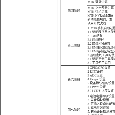
MTK 蓝牙讲解
MTK 充电部分讲解
第四阶段
MTK 待机讲解
MTK NVRAM讲解
新功能模块的开发
项目开发实践
1. MTK手机启动过
1.1 驱动程序基本架
2. EMI配置
2.1 EMI概述
2.2 EMI时间设置
第五阶段
2.3 EMI自动配置过
2.4 EMI存储区域划
3 驱动定制工具的使
3.1 驱动定制工具简
3.2 工具使用说明
1 GPIO/GPO设置
2 EINT设置
3 ADC设置
4 Keypad设置
第六阶段
5 设备默认值的设置
5.1 PWM设置
5.2 LCD对比度设置
1.电池电量等级设置
2. 声音模块设置
3. 可插入设备的配
4. 充电参数设置
第七阶段
5. 辅助设备检测设