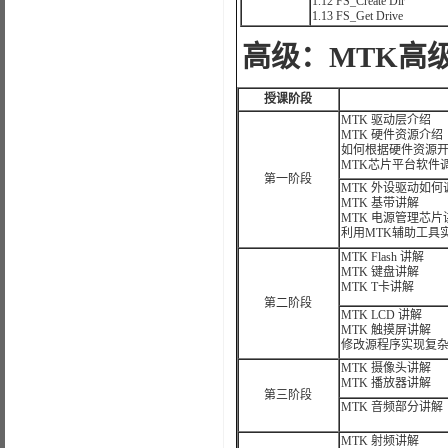
1.12 FS_Create Dir
1.13 FS_Get Drive
高级：MTK高
授课阶段
MTK 驱动层介绍
MTK 硬件资源介绍
如何根据硬件资源开
MTK芯片平台软件
第一阶段
MTK 外设驱动如何
MTK 基带讲解
MTK 电源管理芯片
利用MTK辅助工具
MTK Flash 讲解
MTK 键盘讲解
MTK T卡讲解
第二阶段
MTK LCD 讲解
MTK 触摸屏讲解
修改源程序实现复
MTK 摄像头讲解
MTK 播放器讲解
第三阶段
MTK 音频部分讲解
MTK 射频讲解