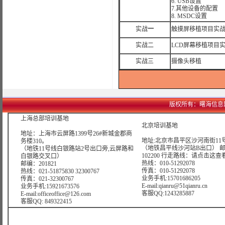
6. USB设置
7.其他设备的配置
8. MSDC设置
实战
一
触摸屏移植项目实
实战二
LCD屏幕移植项目
实战三
摄像头移植
版权所有：曙海信息网络科技
上海总部培训基地
北京培训基地
地址：上海市云屏路1399号26#新城金郡商
地址:北京市昌平区沙河南街11号
务楼310。
（地铁昌平线沙河站B出口） 
（地铁11号线白银路站2号出口旁,云屏路和
102200 行走路线：
请点击这查
白银路交叉口）
热线：010-51292078
邮编：201821
传真：010-51292078
热线：021-51875830 32300767
业务手机:15701686205
传真：021-32300767
E-mail:qianru@51qianru.cn
业务手机:15921673576
客服QQ:1243285887
E-mail:officeoffice@126.com
客服QQ: 849322415