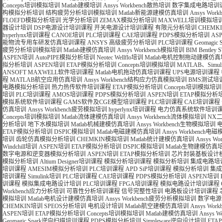
Concepts培训模拟培训
Matlab建模培训
Ansys Workbench散热培训
数字集成电路培训
构模拟分析培训
结构疲劳分析培训模拟培训
Matlab新能源建模仿真培训
Ansys Wo
FLOEFD模拟分析培训
光学分析培训
ZEMAX模拟分析培训
MAXWELL培训模拟培
器设计培训
DSP电源设计培训课程
开关电源设计培训课程
有限元分析培训
CHEMK
hyperlynx培训课程
CANOE培训
PLC培训课程
CAE培训课程
PDPS模拟分析培训
AS
能物流专用车研发仿真培训课程
ANSYS 高级疲劳分析培训
PLC培训课程
Geomagi
疲劳分析培训模拟培训
Matlab建模仿真培训
Ansys Workbench模拟培训
BIM Bentle
ASPEN培训
AutoPIPE模拟分析培训
Neotec Wellflo培训
Matlab电机控制拖动建模仿
拟分析培训
ASPEN培训
ETAP模拟分析培训
Concepts培训模拟培训
MATLAB、Si
ANSOFT MAXWELL软件培训课程
Matlab电机拖动仿真培训课程
UPS电源培训课程
程
MATLAB航空应用仿真培训
Ansys Workbench结构应力仿真模拟培训
BMS测试培
电路模拟分析培训
热力热传软件培训课程
ETAP模拟分析培训
Concepts培训模拟培训
培训
PLC培训课程
AMOS培训课程
PDPS模拟分析培训
ASPEN培训
ETAP模拟分析
模拟系统软件培训课程
GAMS软件及CGE模型培训课程
PLC培训课程
CAE培训课程
仿真培训
Ansys Workbench疲劳模拟培训
hyperlynx培训课程
电力仿真系统软件培训
Concepts培训模拟培训
Matlab流体建模仿真培训
Ansys Workbench流体模拟培训
NX
分析培训
地下水模拟培训
Matlab机械建模仿真培训
Ansys Workbench生物模拟培训
ETAP模拟分析培训
DSPIC模拟培训
Matlab电磁建模仿真培训
Ansys Workbench
培训
齿轮仿真模拟分析培训
CHEMKIN模拟培训
Matlab统计建模仿真培训
Ansys 
Windchill培训
ASPEN培训
ETAP模拟分析培训
DSPIC模拟培训
Matlab生物建模仿真
数字电源和逆变器模拟分析培训
ASPEN培训
ETAP模拟分析培训
芯片封装基板设计
模拟分析培训
Altium Designer培训课程
模拟分析培训课程
模拟分析培训
集成电路培
培训课程
AMESIM模拟分析培训
PLC培训课程
APD SiP培训课程
模拟分析培训
集成
培训课程
Simulink培训
PLC培训课程
CAE培训课程
PDPS模拟分析培训
ASPEN培训
训课程
模拟集成电路设计培训
PLC培训课程
FPGA培训课程
模拟电路设计培训课程
Workbench应力分析培训
可靠性分析培训课程
信号完整性培训
电路板设计培训课程
模拟培训
Matlab电机设计建模仿真培训
Ansys Workbench疲劳分析模拟培训
数字电源
CHEMKIN培训
SPEOS分析培训
电机设计培训
Matlab航空建模仿真培训
Ansys Wo
ASPEN培训
ETAP模拟分析培训
Concepts培训模拟培训
Matlab建模仿真培训
Ansys 
Geomagic Spark逆向扫描培训课程
PDPS模拟分析培训
Simpleware逆向设计培训
ET