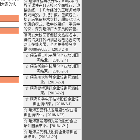
☆ 曙海课程再次升级，6.0版本的
到大家的认
教学课件在11大校区全面推行，边
讲边练，十几年经验的工程师老师
现场面授，手把手教，包教包会，
培训后免费技术支持，超级3到5人
小班的模式，教学效果好，学员学
的快，深受曙海广大学员的赞誉。
曙海11大校区寒假班火热报名中，
详情请拨打各培训基地电话咨询或
网上在线客服，全国免费报名电
话:4008699035 。
[2018-2-4]
☆ 曙海福日电子股份企业培训圆
满
结业
。[2018-2-4]
☆ 曙海湘邮科技股份企业培训圆
满结束。[2018-2-3]
☆ 曙海川大智胜企业培训圆满
结
业
。[2018-2-3]
☆ 曙海键桥通讯企业培训圆满结
束。[2018-2-2]
☆ 曙海凡谷电子技术股份企业培
训圆满结束。[2018-2-1]
☆ 曙海宏盛科技发展股份企业培
训圆满
结业
。[2018-1-22]
☆ 曙海富通昭和光通信股份企业
培训圆满结束。[2018-1-21]
☆ 曙海兰光科技股份企业培训圆
满
结业
。[2018-1-20]