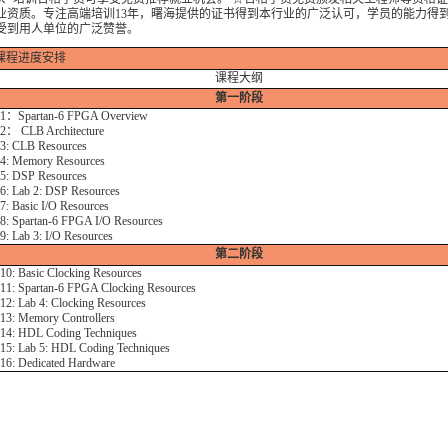
业资质。专注高端培训13年，曙海提供的证书得到本行业的广泛认可，学员的能力得
受到用人单位的广泛赞誉。
课程进度安排
课程大纲
第一阶段
 1：Spartan-6 FPGA Overview
 2： CLB Architecture
 3: CLB Resources
 4: Memory Resources
 5: DSP Resources
 6: Lab 2: DSP Resources
 7: Basic I/O Resources
 8: Spartan-6 FPGA I/O Resources
9: Lab 3: I/O Resources
第二阶段
 10: Basic Clocking Resources
 11: Spartan-6 FPGA Clocking Resources
 12: Lab 4: Clocking Resources
 13: Memory Controllers
 14: HDL Coding Techniques
 15: Lab 5: HDL Coding Techniques
 16: Dedicated Hardware