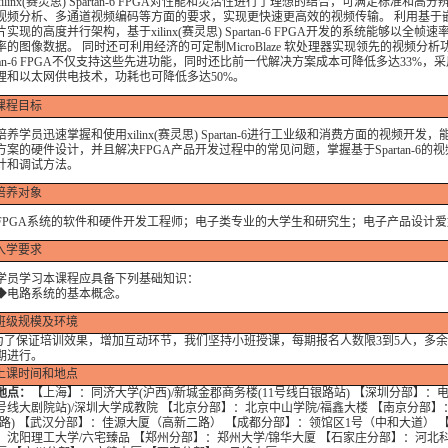
inx(赛灵思) Spartan-6 FPGA对性能和灵活性进行了理想的结合，可满足标准和高
视频分析、多通道视频编码等方面的要求，实现更快速更高效的视频传输。 利用基于嵌
实现的高度并行架构，基于xilinx(赛灵思) Spartan-6 FPGA开发的系统能够以全帧
率的图像数据。 同时还可利用经济的可定制MicroBlaze 软处理器实现领先的视频分析
artan-6 FPGA不仅支持这些先进功能，同时还比前一代解决方案成本可降低多达33%，
理和以太网供电技术，功耗也可降低多达50%。
课程目标
学员迅速掌握和使用xilinx(赛灵思) Spartan-6进行工业级和消费方面的视频开发
方案的硬件设计，并且解决FPGA产品开发过程中的常见问题，掌握基于Spartan-6的
计和调试方法。
培养对象
GA系统的软件和硬件开发工程师；电子类专业的大学生和研究生；电子产品设计爱
入学要求
学习本课程应具备下列基础知识：
路系统的基本概念。
班级规模及环境
保证培训效果，增加互动环节，我们坚持小班授课，每期报名人数限3到5人，多余
期进行。
上课时间和地点
地点：
【上海】：同济大学(沪西)/新城金郡商务楼(11号线白银路站) 【深圳分部】：
号线大剧院站)/深圳大学成教院 【北京分部】：北京中山学院/福鑫大楼 【南京分部】
燕路) 【武汉分部】：佳源大厦（高新二路） 【成都分部】：领馆区1号（中和大道） 
：沈阳理工大学/六宅臻品 【郑州分部】：郑州大学/锦华大厦 【石家庄分部】：河北科