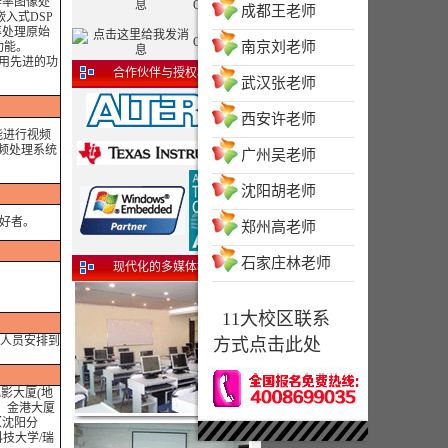
分辨率图像处
QQ客服二
成都王老师
入式DSP
速率处理原始
QQ客服三
南京刘老师
功能。
采用先进的功
合作伙伴与授权机构
武汉张老师
西安许老师
，能进行视频
视频处理系统
广州吴老师
沈阳胡老师
好者。
郑州高老师
石家庄林老师
现代化的多媒体教室
11大校区联系
人员安排到
方式点击此处
电影大厦(地
：金港大厦
【沈阳分
技大学/瑞