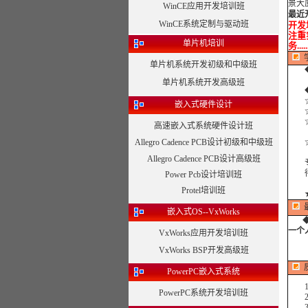
景大
WinCE应用开发培训班
最近
WinCE系统定制与驱动班
开发培
注重实
单片机培训
务...
单片机系统开发初级和中级班
◆
单片机系统开发高级班
◆外
☆
嵌入式硬件设计
☆
☆合
高速嵌入式系统硬件设计班
Allegro Cadence PCB设计初级和中级班
☆合
Allegro Cadence PCB设计高级班
专注
得到
Power Pcb设计培训班
Protel培训班
嵌入式OS--VxWorks
一个
VxWorks应用开发培训班
同
VxWorks BSP开发高级班
PowerPC嵌入式系统
1、
PowerPC系统开发培训班
2、
3、