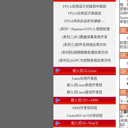
xil
理、
FPGA应用设计初级和中级班
逻辑片
FPGA应用设计高级班
分辨
Sp
FPGA项目实战系列课程----
率管
(系列一)Spartan-6 FPGA 视频处理
(系列二)PCI数据采集系统开发
培养
处理
(系列三)软件无线电应用方向
的设
(系列四)视频图像处理应用方向
(系列五)SOPC与控制系统应用方向
FP
嵌入式OS-Linux
Linux应用开发班
学员
◆电
嵌入式Linux系统开发班
嵌入式Linux驱动开发班
为了
嵌入式CPU--ARM
下一
ARM开发培训班
上课
CortexM3+uC/OS培训班
铁一
(和
嵌入式OS--WinCE
部】