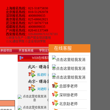
上海报名热线：021-51875830
北京报名热线：010-51292078
深圳报名热线：4008699035
南京报名热线：025-68662821
武汉报名热线：027-50767718
成都报名热线：4008699035
广州报名热线：
020-61137349
西安报名热线：
029-86699670 61787181
☆
研发与生产
☆
脱产就业培训基地
☆
3G通信学院
☆
企业培训学院
在线客服
承接项目
开发板商城
学院论坛
WEB在线客服
总部李老师
深圳徐老师
QQ客服一
北京赵老师