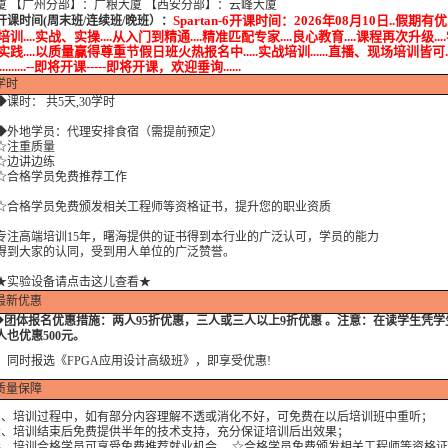
厦 【广州分部】：广粮大厦 【西安分部】：云峰大厦
Spartan-6开课时间：2026年08月10日..假期有优惠
开课时间(周末班/连续班/晚班）
：
训....实战、实操....从入门到精通....精准匹配专家....良心教育....课程再次升级...
践....以质量赢得尊重节假日班火热报名中.....实战培训......直播、现场培训皆可..
...........--即将开课-----即将开课，欢迎垂询......
学时
课时： 共5天,30学时
地学员：代理安排食宿（需提前预定）
注重质量
边讲边练
格学员免费推荐工作
格学员免费颁发相关工程师等资格证书，提升您的职业资质
高端培训15年，曙海提供的证书得到本行业的广泛认可，学员的能力
大家的认同，受到用人单位的广泛赞誉。
★实验设备请点击这儿查看★
最新优惠
◆
团体报名优惠措施：
两人95折优惠，三人或三人以上9折优惠 。注意：在读学生凭
人也优惠500元。
时报选
《FPGA应用设计高级班》
，即享受优惠!
质量保障
培训过程中，如有部分内容理解不透或消化不好，可免费在以后培训班中重听；
培训结束后免费提供半年的技术支持，充分保证培训后出效果；
培训合格学员可享受免费推荐就业机会。 ☆合格学员免费颁发相关工程师等资格证