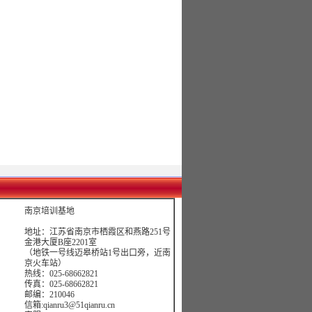
南京培训基地
地址：江苏省南京市栖霞区和燕路251号
金港大厦B座2201室
（地铁一号线迈皋桥站1号出口旁，近南
京火车站）
热线：025-68662821
传真：025-68662821
邮编：210046
信箱:qianru3@51qianru.cn