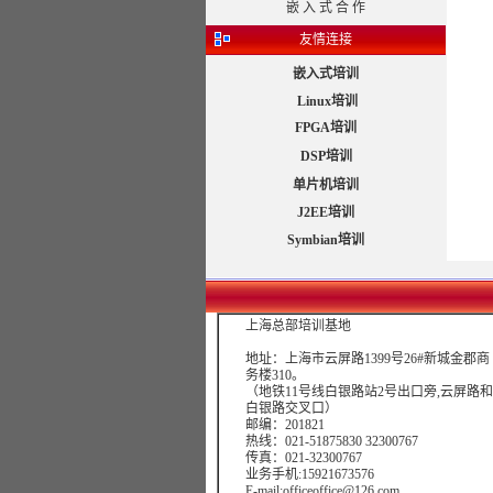
嵌 入 式 合 作
友情连接
嵌入式培训
Linux培训
FPGA培训
DSP培训
单片机培训
J2EE培训
Symbian培训
上海总部培训基地
地址：上海市云屏路1399号26#新城金郡商
务楼310。
（地铁11号线白银路站2号出口旁,云屏路和
白银路交叉口）
邮编：201821
热线：021-51875830 32300767
传真：021-32300767
业务手机:15921673576
E-mail:officeoffice@126.com