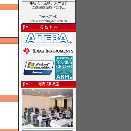
◆招人、应聘、人才合作
请访问曙海旗下网站---
电子人才网
：
www.morning-sea.com.cn
授-权-机-构
曙海培训教室