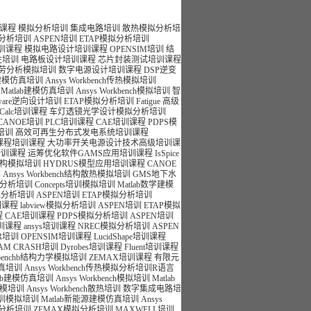
训课程
模拟分析培训
集成电路培训
散热模拟分析培
拟分析培训
ASPEN培训
ETAP模拟分析培训
培训课程
模拟电路设计培训课程
OPENSIM培训
结
性培训
电路板设计培训课程
芯片封装测试培训课程
nch疲劳分析模拟培训
数字电源设计培训课程
DSP逆变
空建模仿真培训
Ansys Workbench传热模拟培训
Matlab建模仿真培训
Ansys Workbench模拟培训
智
leware逆向设计培训
ETAP模拟分析培训
Fatigue 高级
peCalc培训课程
车灯透镜光学设计模拟分析培训
CANOE培训
PLC培训课程
CAE培训课程
PDPS模
拟培训
高效可再生分布式发电系统培训课程
课程培训课程
大功率开关电源设计技术高级培训课
培训课程
运筹优化软件GAMS应用培训课程
IsSpice
ch结构模拟培训
HYDRUS模型应用培训课程
CANOE
训
Ansys Workbench结构散热模拟培训
GMS地下水
拟分析培训
Concepts培训模拟培训
Matlab数学建模
拟分析培训
ASPEN培训
ETAP模拟分析培训
训课程
labview模拟分析培训
ASPEN培训
ETAP模拟
程
CAE培训课程
PDPS模拟分析培训
ASPEN培训
培训课程
ansys培训课程
NREC模拟分析培训
ASPEN
R培训
OPENSIM培训课程
LucidShape培训课程
AM CRASH培训
Dyrobes培训课程
Fluent培训课程
rkbenchb结构力学模拟培训
ZEMAX培训课程
有限元
仿真培训
Ansys Workbench传热模拟分析培训
R语言
lab建模仿真培训
Ansys Workbench模拟培训
Matlab
b建模培训
Ansys Workbench散热培训
数字集成电路培
训模拟培训
Matlab新能源建模仿真培训
Ansys
分析培训
ZEMAX模拟分析培训
MAXWELL培训