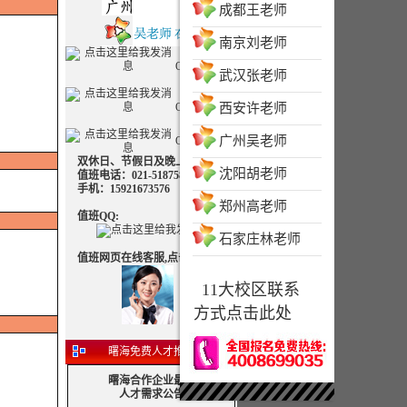
成都王老师
南京刘老师
QQ客服一
武汉张老师
QQ客服二
西安许老师
广州吴老师
QQ客服三
双休日、节假日及晚上可致电
沈阳胡老师
值班电话：021-51875830 值班
手机：15921673576
郑州高老师
值班QQ:
石家庄林老师
值班网页在线客服,点击交谈：
11大校区联系
方式点击此处
曙海免费人才推荐
曙海合作企业最新
人才需求公告