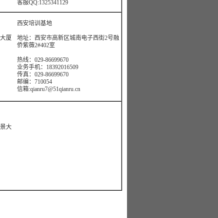
客服QQ:1325341129
西安培训基地
粮大厦
地址：西安市高新区城南电子西街2号融
侨紫薇2#402室
热线：029-86699670
业务手机：18392016509
传真：029-86699670
邮编：710054
信箱:qianru7@51qianru.cn
瑞景大