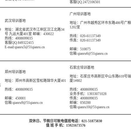
客服QQ:2472106501
广州培训基地
武汉培训基地
地址：广州市越秀区环市东路486号广
1202室
9
地址：湖北省武汉市江岸区汉江北路34
号 九运大厦401室 邮编：430022
热线：020-61137349
热线：4008699035
传真：020-61137349
客服QQ:849322415
E-mail:qianru5@51qianru.cn
邮编：510075
信箱:qianru6@51qianru.cn
石家庄培训基地
郑州培训基地
地址：石家庄市高新区中山东路618号
地址：郑州市高新区雪松路锦华大厦401
厦1#802
六
热线：4008699035
热线：4008699035
业务手机：13933071028
邮编：450001
传真：4008699035
信箱:qianru9@51qianru.cn
邮编：050200
信箱:qianru10@51qianru.cn
双休日、节假日可致电值班电话：021-51875830
值 班 手 机：15921673576