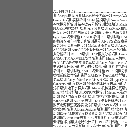
.(2014年7月11).................................................................
训
Abaqus模拟培训
Matlab建模仿真培训
Ansys 
Concepts培训模拟培训
Matlab建模培训
Ansys Wo
构模拟分析培训
结构疲劳分析培训模拟培训
Ma
FLOEFD模拟分析培训
光学分析培训
ZEMAX模
器设计培训
DSP电源设计培训课程
开关电源设计
hyperlynx培训课程
CANOE培训
PLC培训课程
C
能物流专用车研发仿真培训课程
ANSYS 高级疲
疲劳分析培训模拟培训
Matlab建模仿真培训
Ansy
ASPEN培训
AutoPIPE模拟分析培训
Neotec Wellf
拟分析培训
ASPEN培训
ETAP模拟分析培训
Con
ANSOFT MAXWELL软件培训课程
Matlab电
程
MATLAB航空应用仿真培训
Ansys Workb
电路模拟分析培训
热力热传软件培训课程
ETA
培训
PLC培训课程
AMOS培训课程
PDPS模拟分
模拟系统软件培训课程
GAMS软件及CGE模型培
仿真培训
Ansys Workbench疲劳模拟培训
hyperl
Concepts培训模拟培训
Matlab流体建模仿真培训
A
分析培训
地下水模拟培训
Matlab机械建模仿真培
ETAP模拟分析培训
DSPIC模拟培训
Matlab电
培训
齿轮仿真模拟分析培训
CHEMKIN模拟培训
Windchill培训
ASPEN培训
ETAP模拟分析培训
D
数字电源和逆变器模拟分析培训
ASPEN培训
ET
模拟分析培训
Altium Designer培训课程
模拟分析
培训课程
AMESIM模拟分析培训
PLC培训课程
A
培训课程
Simulink培训
PLC培训课程
CAE培训课
训课程
模拟集成电路设计培训
PLC培训课程
FP
Workbench应力分析培训
可靠性分析培训课程
信