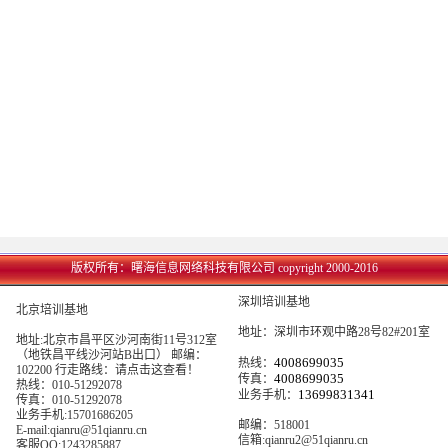
版权所有：曙海信息网络科技有限公司 copyright 2000-2016
深圳培训基地
北京培训基地
地址：深圳市环观中路28号82#201室
地址:北京市昌平区沙河南街11号312室
（地铁昌平线沙河站B出口） 邮编：
4008699035
热线：
102200 行走路线：
请点击这查看
！
4008699035
传真：
热线：010-51292078
13699831341
业务手机：
传真：010-51292078
业务手机:15701686205
邮编：518001
E-mail:qianru@51qianru.cn
信箱:qianru2@51qianru.cn
客服QQ:1243285887