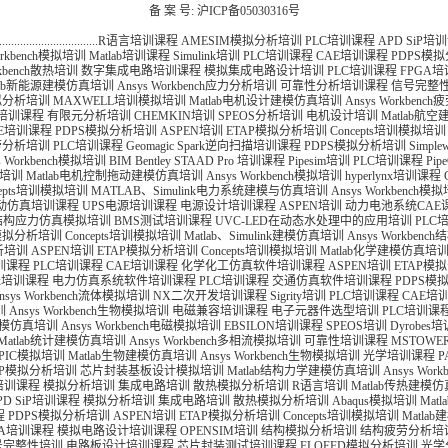
备 案 号: 沪ICP备05030316号
.............................
R语言培训课程
AMESIM模拟分析培训
PLC培训课程
APD SiP培
Workbench模拟培训
Matlab培训课程
Simulink培训
PLC培训课程
CAE培训课程
PDPS模
rkbench散热培训
数字集成电路培训课程
模拟集成电路设计培训
PLC培训课程
FPGA
tlab新能源建模仿真培训
Ansys Workbench应力分析培训
可靠性分析培训课程
信号完整
拟分析培训
MAXWELL培训模拟培训
Matlab电机设计建模仿真培训
Ansys Workbe
培训课程
有限元分析培训
CHEMKIN培训
SPEOS分析培训
电机设计培训
Matlab航
AE培训课程
PDPS模拟分析培训
ASPEN培训
ETAP模拟分析培训
Concepts培训模拟培训
劳分析培训
PLC培训课程
Geomagic Spark逆向扫描培训课程
PDPS模拟分析培训
Simp
s Workbench模拟培训
BIM Bentley STAAD Pro 培训课程
Pipesim培训
PLC培训课程
Pi
lo培训
Matlab电机控制拖动建模仿真培训
Ansys Workbench模拟培训
hyperlynx培训课程
cepts培训模拟培训
MATLAB、Simulink电力系统建模与仿真培训
Ansys Workbench模
机拖动仿真培训课程
UPS电源培训课程
电源设计培训课程
ASPEN培训
动力电池系统CAE
ench结构应力仿真模拟培训
BMS测试培训课程
UVC-LED在动态水处理中的应用培训
PLC
P模拟分析培训
Concepts培训模拟培训
Matlab、Simulink建模仿真培训
Ansys Workben
析培训
ASPEN培训
ETAP模拟分析培训
Concepts培训模拟培训
Matlab化学建模仿真培
训课程
PLC培训课程
CAE培训课程
化学化工仿真软件培训课程
ASPEN培训
ETAP模
ynx培训课程
电力仿真系统软件培训课程
PLC培训课程
交通仿真软件培训课程
PDPS模
nsys Workbench流体模拟培训
NX二次开发培训课程
Sigrity培训
PLC培训课程
CAE培
训
Ansys Workbench生物模拟培训
电磁兼容培训课程
电子元器件选型培训
PLC培训课
磁建模仿真培训
Ansys Workbench电磁模拟培训
EBSILON培训课程
SPEOS培训
Dyrobes
Matlab统计建模仿真培训
Ansys Workbench多相流模拟培训
可靠性培训课程
MSTOWE
SPIC模拟培训
Matlab生物建模仿真培训
Ansys Workbench生物模拟培训
光学培训课程
P
AP模拟分析培训
芯片封装基板设计模拟培训
Matlab结构力学建模仿真培训
Ansys Wo
培训课程
模拟分析培训
集成电路培训
散热模拟分析培训
R语言培训
Matlab传热建模
PD SiP培训课程
模拟分析培训
集成电路培训
散热模拟分析培训
Abaqus模拟培训
Mat
程
PDPS模拟分析培训
ASPEN培训
ETAP模拟分析培训
Concepts培训模拟培训
Matla
GA培训课程
模拟电路设计培训课程
OPENSIM培训
结构模拟分析培训
结构疲劳分析培
号完整性培训
电路板设计培训课程
芯片封装测试培训课程
FLOEFD模拟分析培训
光学