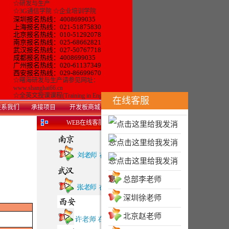
☆
研发与生产
☆
3G通信学院
☆
企业培训学院
深圳报名热线：4008699035
上海报名热线：021-51875830
北京报名热线：010-51292078
南京报名热线：025-68662821
武汉报名热线：027-50767718
成都报名热线：4008699035
广州报名热线：
020-61137349
西安
报名热线：
029-86699670
☆
曙海研发与生产
请参见网址：
www.shanghai66.cn
☆
全英文授课课程(Training in English)
在线客服
系我们
承接项目
开发板商城
WEB在线客服
总部李老师
深圳徐老师
北京赵老师