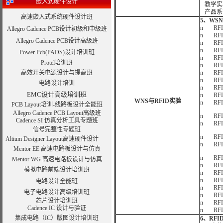
嵌入式硬件设计
教学实
产品系
高速嵌入式系统硬件设计班
5、WS
n RF
Allegro Cadence PCB设计初级和中级班
n RF
Allegro Cadence PCB设计高级班
n RF
n RF
Power Pcb(PADS)设计培训班
n RF
Protel培训班
n RF
高效开关电源设计与提高班
n RF
n RF
电路设计培训
n RF
EMC设计高级培训班
n RFI
WNS与RFID实验
n RF
PCB Layout培训-线路板设计全能班
Allegro Cadence PCB Layout高级班
n RFI
Cadence SI 仿真分析工具专题班
n RFI
信号完整性专题班
n RF
Altium Designer Layout高速硬件设计
n RFI
Mentor EE 高速电路板设计与仿真
n RFI
Mentor WG 高速电路板设计与仿真
n RF
模拟电路前端设计培训班
n RFI
n RFI
电路设计全能班
n RFI
电子电路设计高级培训班
n RFI
芯片设计培训班
n RFI
Cadence IC 设计与验证
n RFI
集成电路（IC）版图设计培训班
6、RF