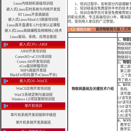
Linux内核剖析高级培训班
1、培训过程中，如有部分内容理解不
2、培训结束后免费提供半年的技术支
嵌入式Linux实时系统与内核开发班
3、培训合格学员可享受免费推荐就业
RT Linux开发高级班
的职业资质。专注高端培训13年，曙海
嵌入式Linux/MiniGUI高级培训班
同，受到用人单位的广泛赞誉。
Linux高手直通车-LPI全球认证课程
课程大纲
---
高校物联网与嵌入式师
嵌入式Linux高级编程及网络核心技术
Linux驱动、系统、应用全能班
1、物
物联网
嵌入式CPU--ARM
物联网
ARM开发培训班
物联网
CortexM3+uC/OS培训班
物联网
Cortex-M0开发培训班
2、物联
eCos驱动移植培训
第二部
MIPS高级开发班
第三部
BlackFin培训(基于uClinux平台)
三个部
用了嵌
嵌入式OS--WinCE
3、RF
WinCE应用开发培训班
物联网基础及关键技术介绍
条码、
读写器
WinCE系统定制与驱动班
LF读写
Windows CE项目案例培训班
HF读写
单片机培训
UHF读
2.4G读
单片机系统开发初级和中级班
5.8G读
4、WS
单片机系统开发高级班
教学实
教学实