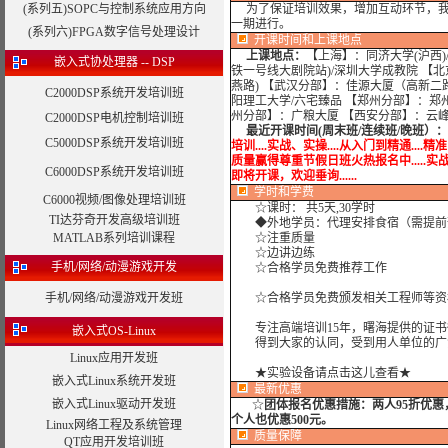
(系列五)SOPC与控制系统应用方向
为了保证培训效果，增加互动环节，我
一期进行。
(系列六)FPGA数字信号处理设计
开课时间和上课地点
上课地点：
【上海】：同济大学(沪西)
嵌入式协处理器 -- DSP
铁一号线大剧院站)/深圳大学成教院 【
燕路) 【武汉分部】：佳源大厦（高新二
C2000DSP系统开发培训班
阳理工大学/六宅臻品 【郑州分部】：郑
州分部】：广粮大厦 【西安分部】：云
C2000DSP电机控制培训班
最近开课时间(周末班/连续班/晚班）：
C5000DSP系统开发培训班
培训....实战、实操....从入门到精通....精
质量赢得尊重节假日班火热报名中.....实战培训....
C6000DSP系统开发培训班
即将开课，欢迎垂询......
学时
和学费
C6000视频/图像处理培训班
☆课时： 共5天,30学时
TI达芬奇开发高级培训班
◆外地学员：代理安排食宿（需提前
MATLAB系列培训课程
☆注重质量
☆边讲边练
手机/网络/动漫游戏开发
☆合格学员免费推荐工作
手机/网络/动漫游戏开发班
☆合格学员免费颁发相关工程师等资
专注高端培训15年，曙海提供的证书
嵌入式OS-Linux
得到大家的认同，受到用人单位的广
Linux应用开发班
★实验设备请点击这儿查看★
嵌入式Linux系统开发班
最新优惠
嵌入式Linux驱动开发班
☆
团体报名优惠措施：
两人95折优
个人也优惠500元。
Linux网络工程及系统管理
质量保障
QT应用开发培训班