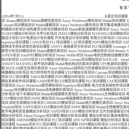
备 案 
.(2014年7月11)..............................................................................................
R语言培训课程
训
Abaqus模拟培训
Matlab建模仿真培训
Ansys Workbench模拟培训
Matlab培训课程
S
Concepts培训模拟培训
Matlab建模培训
Ansys Workbench散热培训
数字集成电路培训
构模拟分析培训
结构疲劳分析培训模拟培训
Matlab新能源建模仿真培训
Ansys Wo
FLOEFD模拟分析培训
光学分析培训
ZEMAX模拟分析培训
MAXWELL培训模拟培
器设计培训
DSP电源设计培训课程
开关电源设计培训课程
有限元分析培训
CHEMK
hyperlynx培训课程
CANOE培训
PLC培训课程
CAE培训课程
PDPS模拟分析培训
AS
能物流专用车研发仿真培训课程
ANSYS 高级疲劳分析培训
PLC培训课程
Geomagi
疲劳分析培训模拟培训
Matlab建模仿真培训
Ansys Workbench模拟培训
BIM Bentle
ASPEN培训
AutoPIPE模拟分析培训
Neotec Wellflo培训
Matlab电机控制拖动建模仿
拟分析培训
ASPEN培训
ETAP模拟分析培训
Concepts培训模拟培训
MATLAB、Si
ANSOFT MAXWELL软件培训课程
Matlab电机拖动仿真培训课程
UPS电源培训课程
程
MATLAB航空应用仿真培训
Ansys Workbench结构应力仿真模拟培训
BMS测试培
电路模拟分析培训
热力热传软件培训课程
ETAP模拟分析培训
Concepts培训模拟培训
培训
PLC培训课程
AMOS培训课程
PDPS模拟分析培训
ASPEN培训
ETAP模拟分析
模拟系统软件培训课程
GAMS软件及CGE模型培训课程
PLC培训课程
CAE培训课程
仿真培训
Ansys Workbench疲劳模拟培训
hyperlynx培训课程
电力仿真系统软件培训
Concepts培训模拟培训
Matlab流体建模仿真培训
Ansys Workbench流体模拟培训
NX
分析培训
地下水模拟培训
Matlab机械建模仿真培训
Ansys Workbench生物模拟培训
ETAP模拟分析培训
DSPIC模拟培训
Matlab电磁建模仿真培训
Ansys Workbench
培训
齿轮仿真模拟分析培训
CHEMKIN模拟培训
Matlab统计建模仿真培训
Ansys 
Windchill培训
ASPEN培训
ETAP模拟分析培训
DSPIC模拟培训
Matlab生物建模仿真
数字电源和逆变器模拟分析培训
ASPEN培训
ETAP模拟分析培训
芯片封装基板设计
模拟分析培训
Altium Designer培训课程
模拟分析培训课程
模拟分析培训
集成电路培
培训课程
AMESIM模拟分析培训
PLC培训课程
APD SiP培训课程
模拟分析培训
集成
培训课程
Simulink培训
PLC培训课程
CAE培训课程
PDPS模拟分析培训
ASPEN培训
训课程
模拟集成电路设计培训
PLC培训课程
FPGA培训课程
模拟电路设计培训课程