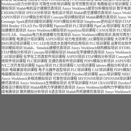
Workbench应力分析培训
可靠性分析培训课程
信号完整性培训
电路板设计培训课程
模拟培训
Matlab电机设计建模仿真培训
Ansys Workbench疲劳分析模拟培训
数字电源
CHEMKIN培训
SPEOS分析培训
电机设计培训
Matlab航空建模仿真培训
Ansys Wo
ASPEN培训
ETAP模拟分析培训
Concepts培训模拟培训
Matlab建模仿真培训
Ansys 
Geomagic Spark逆向扫描培训课程
PDPS模拟分析培训
Simpleware逆向设计培训
ET
BIM Bentley STAAD Pro 培训课程
Pipesim培训
PLC培训课程
PipeCalc培训课程
车灯
动建模仿真培训
Ansys Workbench模拟培训
hyperlynx培训课程
CANOE培训
PLC培
MATLAB、Simulink电力系统建模与仿真培训
Ansys Workbench模拟培训
高效可再生
培训课程
电源设计培训课程
ASPEN培训
动力电池系统CAE课程培训课程
大功率开
BMS测试培训课程
UVC-LED在动态水处理中的应用培训
PLC培训课程
运筹优化软件
培训模拟培训
Matlab、Simulink建模仿真培训
Ansys Workbench结构模拟培训
HYDR
ETAP模拟分析培训
Concepts培训模拟培训
Matlab化学建模仿真培训
Ansys Workb
CAE培训课程
化学化工仿真软件培训课程
ASPEN培训
ETAP模拟分析培训
Concep
统软件培训课程
PLC培训课程
交通仿真软件培训课程
PDPS模拟分析培训
ASPEN培
NX二次开发培训课程
Sigrity培训
PLC培训课程
CAE培训课程
labview模拟分析培训
培训
电磁兼容培训课程
电子元器件选型培训
PLC培训课程
CAE培训课程
PDPS模
电磁模拟培训
EBSILON培训课程
SPEOS培训
Dyrobes培训课程
ansys培训课程
NRE
Ansys Workbench多相流模拟培训
可靠性培训课程
MSTOWER培训
OPENSIM培训课
模仿真培训
Ansys Workbench生物模拟培训
光学培训课程
PAM CRASH培训
Dyrob
基板设计模拟培训
Matlab结构力学建模仿真培训
Ansys Workbenchb结构力学模拟培
成电路培训
散热模拟分析培训
R语言培训
Matlab传热建模仿真培训
Ansys Workb