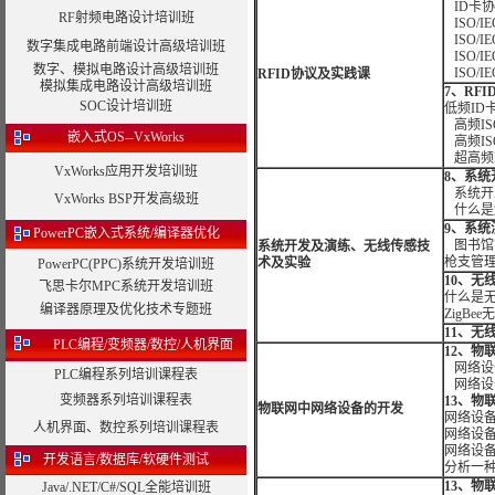
ID卡
RF射频电路设计培训班
ISO/IE
ISO/IE
数字集成电路前端设计高级培训班
ISO/IE
数字、模拟电路设计高级培训班
ISO/IE
RFID协议及实践课
模拟集成电路设计高级培训班
7、RF
SOC设计培训班
低频ID
高频IS
嵌入式OS--VxWorks
高频IS
超高频IS
VxWorks应用开发培训班
8、系统
系统开
VxWorks BSP开发高级班
什么是
9、系统
PowerPC嵌入式系统/编译器优化
图书馆
系统开发及演练、无线传感技
枪支管
术及实验
PowerPC(PPC)系统开发培训班
10、无
飞思卡尔MPC系统开发培训班
什么是
编译器原理及优化技术专题班
ZigB
11、无
PLC编程/变频器/数控/人机界面
12、物
网络设
PLC编程系列培训课程表
网络设
变频器系列培训课程表
13、物
物联网中网络设备的开发
网络设
人机界面、数控系列培训课程表
网络设
网络设
开发语言/数据库/软硬件测试
分析一
13、物
Java/.NET/C#/SQL全能培训班