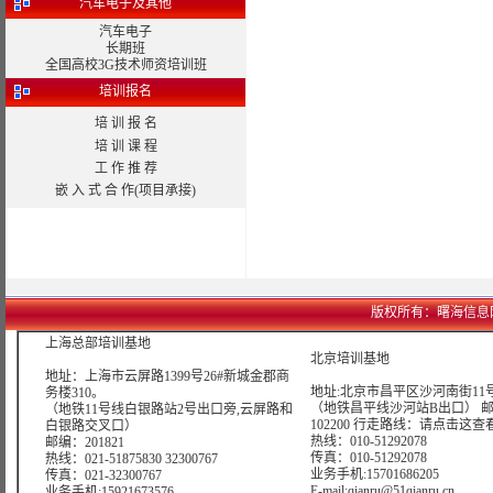
汽车电子及其他
汽车电子
长期班
全国高校3G技术师资培训班
培训报名
培 训 报 名
培 训 课 程
工 作 推 荐
嵌 入 式 合 作(项目承接)
版权所有：曙海信息网络科技
上海总部培训基地
北京培训基地
地址：上海市云屏路1399号26#新城金郡商
地址:北京市昌平区沙河南街11号
务楼310。
（地铁昌平线沙河站B出口） 
（地铁11号线白银路站2号出口旁,云屏路和
102200 行走路线：
请点击这查
白银路交叉口）
热线：010-51292078
邮编：201821
传真：010-51292078
热线：021-51875830 32300767
业务手机:15701686205
传真：021-32300767
E-mail:qianru@51qianru.cn
业务手机:15921673576