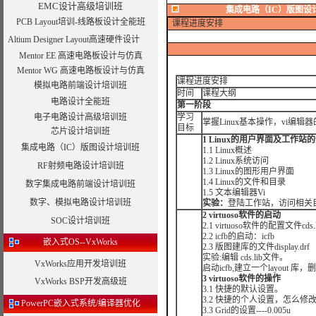
EMC设计高级培训班
集成电路（IC）版图设
PCB Layout培训-线路板设计全能班
课程进度安排
Altium Designer Layout高速硬件设计
Mentor EE 高速电路板设计与仿真
Mentor WG 高速电路板设计与仿真
课程进度安排
模拟电路前端设计培训班
时间
课程大纲
电路设计全能班
第一阶段
电子电路设计高级培训班
学习
掌握Linux基本操作，vi编辑器
目标
芯片设计培训班
1 Linux
的用户界面及工作站的
集成电路（IC）版图设计培训班
1.1 Linux概述
1.2 Linux系统访问
RF射频电路设计培训班
1.3 Linux的图形用户界面
1.4 Linux的文件和目录
数字集成电路前端设计培训班
1.5 文本编辑器Vi
数字、模拟电路设计培训班
实验：
登陆工作站，访问相关
2 virtuoso
软件的启动
SOC设计培训班
2.1 virtuoso软件的配置文件cds.l
2.2 icfb的启动：icfb
嵌入式OS--VxWorks
2.3 版图建库的文件display.drf
实验:编辑 cds.lib文件。
VxWorks应用开发培训班
启动icfb,建立一个layout 库
3
virtuoso
软件的操作
VxWorks BSP开发高级班
3.1 快捷的默认设置。
3.2 快捷的个人设置，怎么修
PowerPC嵌入式系统/编译器优化
3.3 Grid的设置----0.005u