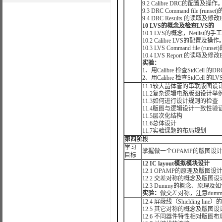
9.2 Calibre DRC的配置及操作
9.3 DRC Command file (runs
9.4 DRC Results 的读取及修
10 LVS
的概念及检查
LVS
的
10.1 LVS的概念，Netlis
10.2 Calibre LVS的配置及操作
10.3 LVS Command file (runs
10.4 LVS Report 的读取及修
实验：
1、用Calibre 检查StdCell 的
2、用Calibre 检查StdCell 的
11.1较大晶体管的串联版图设
11.2复杂逻辑电路版图设计举
11.3如何进行设计规则的检查
11.4版图与逻辑设计一致性验证
11.5层次化结构
11.6总体设计
11.7实验课题的布局规划
第四阶段
学习
掌握做一个OPAMP的版图设计及L
目标
12 IC layout模拟模块设计
12.1 OPAMP的原理及版图设
12.2 交差对称的概念及版图
12.3 Dummy的概念、原理及如
实验：
做交差对称，注意dummy
12.4 屏蔽线（Shielding li
12.5 其它对称的概念及版图设
12.6 不同器件特性相对版图