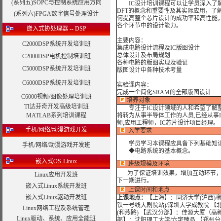
(系列五)SOPC与控制系统应用方向
IC设计培训课程可以让学员深入了解
DFT的概念和重要性及其实际应用，了
(系列六)FPGA数字信号处理设计
何提高整个芯片设计的成功率和高性能，
各个环节中的设计能力。
嵌入式协处理器 -- DSP
主要内容：
C2000DSP系统开发培训班
集成电路设计流程及IC版图设计
总体设计及布局规划
C2000DSP电机控制培训班
各种电路的版图实现及验证
C5000DSP系统开发培训班
版图设计中各种技术考量
C6000DSP系统开发培训班
实验课内容：
完成一个简化SRAM的全部版图设计
C6000视频/图像处理培训班
培养对象
TI达芬奇开发高级培训班
专注于IC设计领域的人和希望了解整个
MATLAB系列培训课程
将转为从事半导体工作的人员,已经从事
师,应用工程师，IC芯片设计项目经理。
手机/网络/动漫游戏开发
入学要求
学员学习本课程应具备下列基础知
手机/网络/动漫游戏开发班
◆电路系统的基本概念。
嵌入式OS-Linux
班级规模及环境
为了保证培训效果，增加互动环节，我
Linux应用开发班
下一期进行。
嵌入式Linux系统开发班
上课时间和地点
嵌入式Linux驱动开发班
上课地点：
【上海】：同济大学(沪西)/
铁一号线大剧院站)/深圳大学成教院 【
Linux网络工程及系统管理
(和燕路) 【武汉分部】：佳源大厦（高
Linux驱动、系统、应用全能班
部】：沈阳理工大学/六宅臻品 【郑州分