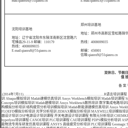
mail:qianru4@51qianru.cn
E-mail:qianru5@51qianru.cn
郑州培训基地
沈阳培训基地
地址：郑州市高新区雪松路锦华大
地址：辽宁省沈阳市东陵浑南新区沈营路六
宅臻品29-11-9 邮编：110179
热线：4008699035
热线：4008699035
E-mail:qianru8@51qianru.cn
邮编：450001
信箱:qianru9@51qianru.cn
双休日、节假日可
值 班
备 案 
.(2014年7月11)..............................................................................................
R语言培训课程
训
Abaqus模拟培训
Matlab建模仿真培训
Ansys Workbench模拟培训
Matlab培训课程
S
Concepts培训模拟培训
Matlab建模培训
Ansys Workbench散热培训
数字集成电路培训
构模拟分析培训
结构疲劳分析培训模拟培训
Matlab新能源建模仿真培训
Ansys Wo
FLOEFD模拟分析培训
光学分析培训
ZEMAX模拟分析培训
MAXWELL培训模拟培
器设计培训
DSP电源设计培训课程
开关电源设计培训课程
有限元分析培训
CHEMK
hyperlynx培训课程
CANOE培训
PLC培训课程
CAE培训课程
PDPS模拟分析培训
AS
能物流专用车研发仿真培训课程
ANSYS 高级疲劳分析培训
PLC培训课程
Geomagi