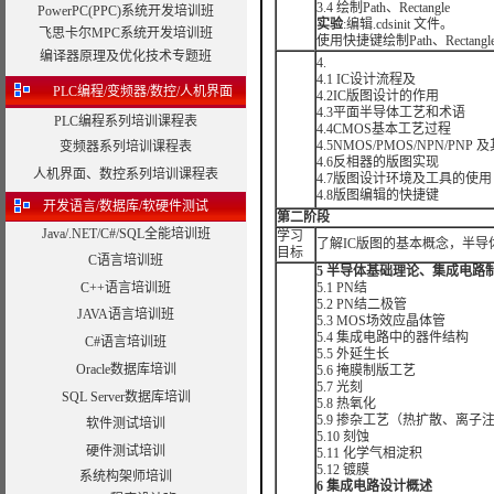
3.4 绘制Path、Rectangle
PowerPC(PPC)系统开发培训班
实验
:编辑.cdsinit 文件。
飞思卡尔MPC系统开发培训班
使用快捷键绘制Path、Recta
编译器原理及优化技术专题班
4.
4.1 IC设计流程及
PLC编程/变频器/数控/人机界面
4.2IC版图设计的作用
4.3平面半导体工艺和术语
PLC编程系列培训课程表
4.4CMOS基本工艺过程
4.5NMOS/PMOS/NPN/PNP
变频器系列培训课程表
4.6反相器的版图实现
人机界面、数控系列培训课程表
4.7版图设计环境及工具的使用
4.8版图编辑的快捷键
开发语言/数据库/软硬件测试
第二阶段
Java/.NET/C#/SQL全能培训班
学习
了解IC版图的基本概念，半
目标
C语言培训班
5
半导体基础理论、集成电路
C++语言培训班
5.1 PN结
5.2 PN结二极管
JAVA语言培训班
5.3 MOS场效应晶体管
5.4 集成电路中的器件结构
C#语言培训班
5.5 外延生长
Oracle数据库培训
5.6 掩膜制版工艺
5.7 光刻
SQL Server数据库培训
5.8 热氧化
5.9 掺杂工艺（热扩散、离子
软件测试培训
5.10 刻蚀
硬件测试培训
5.11 化学气相淀积
5.12 镀膜
系统构架师培训
6
集成电路设计概述