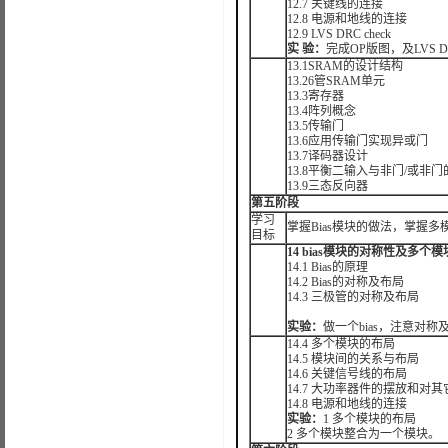
12.7 关键线的连接
12.8 电源和地线的连接
12.9 LVS DRC check
实
验：
完成OP版图，及LVS DR
13.1SRAM的设计结构
13.26管SRAM单元
13.3寄存器
13.4阵列概念
13.5传输门
13.6应用传输门实现异或门
13.7译码器设计
13.8平衡二输入与非门/或非
13.9三态反向器
第五阶段
学习
掌握Bias模块的做法，掌握
目标
14 bias模块的对称性及多个
14.1 Bias的原理
14.2 Bias的对称及布局
14.3 三极管的对称及布局
实验：
做一个bias，注意对称
14.4 多个模块的布局
14.5 模块间的关系与布局
14.6 关键信号线的布局
14.7 大功率器件的摆放和对
14.8 电源和地线的连接
实验：
1 多个模块的布局
2 多个模块整合为一个模块。