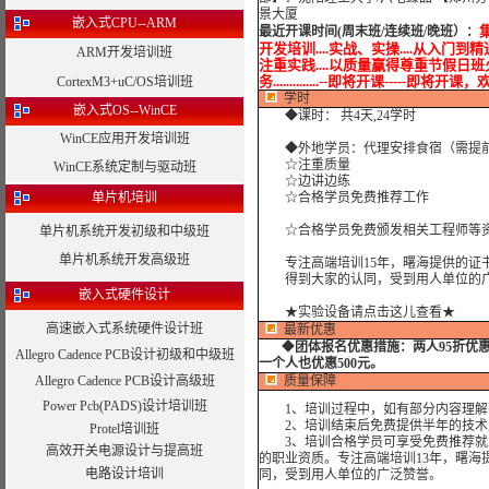
景大厦
嵌入式CPU--ARM
最近开课时间(周末班/连续班/晚班）
：
开发培训....实战、实操....从入门到精通
ARM开发培训班
注重实践....以质量赢得尊重节假日班火热报
务..............--即将开课-----即将开课，欢
CortexM3+uC/OS培训班
学时
嵌入式OS--WinCE
◆课时： 共4天,24学时
WinCE应用开发培训班
◆外地学员：代理安排食宿（需提
☆注重质量
WinCE系统定制与驱动班
☆边讲边练
单片机培训
☆合格学员免费推荐工作
☆合格学员免费颁发相关工程师等资
单片机系统开发初级和中级班
单片机系统开发高级班
专注高端培训15年，曙海提供的证书
得到大家的认同，受到用人单位的广
嵌入式硬件设计
★实验设备请点击这儿查看★
高速嵌入式系统硬件设计班
最新优惠
◆
团体报名优惠措施：
两人95折优
Allegro Cadence PCB设计初级和中级班
一个人也优惠500元。
Allegro Cadence PCB设计高级班
质量保障
Power Pcb(PADS)设计培训班
1、培训过程中，如有部分内容理解
2、培训结束后免费提供半年的技术
Protel培训班
3、培训合格学员可享受免费推荐就业
高效开关电源设计与提高班
的职业资质。专注高端培训13年，曙海
电路设计培训
同，受到用人单位的广泛赞誉。