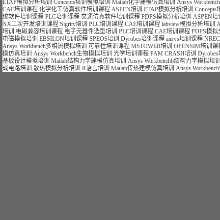
ETAP模拟分析培训
Concepts培训模拟培训
Matlab化学建模仿真培训
Ansys Workb
CAE培训课程
化学化工仿真软件培训课程
ASPEN培训
ETAP模拟分析培训
Concep
统软件培训课程
PLC培训课程
交通仿真软件培训课程
PDPS模拟分析培训
ASPEN培
NX二次开发培训课程
Sigrity培训
PLC培训课程
CAE培训课程
labview模拟分析培训
培训
电磁兼容培训课程
电子元器件选型培训
PLC培训课程
CAE培训课程
PDPS模
电磁模拟培训
EBSILON培训课程
SPEOS培训
Dyrobes培训课程
ansys培训课程
NRE
Ansys Workbench多相流模拟培训
可靠性培训课程
MSTOWER培训
OPENSIM培训课
模仿真培训
Ansys Workbench生物模拟培训
光学培训课程
PAM CRASH培训
Dyrob
基板设计模拟培训
Matlab结构力学建模仿真培训
Ansys Workbenchb结构力学模拟培
成电路培训
散热模拟分析培训
R语言培训
Matlab传热建模仿真培训
Ansys Workb