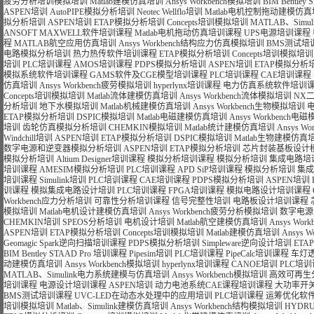
疲劳分析培训模拟培训
Matlab建模仿真培训
Ansys Workbench模拟培训
BIM Bentle
ASPEN培训
AutoPIPE模拟分析培训
Neotec Wellflo培训
Matlab电机控制拖动建模仿
拟分析培训
ASPEN培训
ETAP模拟分析培训
Concepts培训模拟培训
MATLAB、Si
ANSOFT MAXWELL软件培训课程
Matlab电机拖动仿真培训课程
UPS电源培训课程
程
MATLAB航空应用仿真培训
Ansys Workbench结构应力仿真模拟培训
BMS测试培
电路模拟分析培训
热力热传软件培训课程
ETAP模拟分析培训
Concepts培训模拟培训
培训
PLC培训课程
AMOS培训课程
PDPS模拟分析培训
ASPEN培训
ETAP模拟分析
模拟系统软件培训课程
GAMS软件及CGE模型培训课程
PLC培训课程
CAE培训课程
仿真培训
Ansys Workbench疲劳模拟培训
hyperlynx培训课程
电力仿真系统软件培训
Concepts培训模拟培训
Matlab流体建模仿真培训
Ansys Workbench流体模拟培训
NX
分析培训
地下水模拟培训
Matlab机械建模仿真培训
Ansys Workbench生物模拟培训
ETAP模拟分析培训
DSPIC模拟培训
Matlab电磁建模仿真培训
Ansys Workbench
培训
齿轮仿真模拟分析培训
CHEMKIN模拟培训
Matlab统计建模仿真培训
Ansys 
Windchill培训
ASPEN培训
ETAP模拟分析培训
DSPIC模拟培训
Matlab生物建模仿真
数字电源和逆变器模拟分析培训
ASPEN培训
ETAP模拟分析培训
芯片封装基板设计
模拟分析培训
Altium Designer培训课程
模拟分析培训课程
模拟分析培训
集成电路培
培训课程
AMESIM模拟分析培训
PLC培训课程
APD SiP培训课程
模拟分析培训
集成
培训课程
Simulink培训
PLC培训课程
CAE培训课程
PDPS模拟分析培训
ASPEN培训
训课程
模拟集成电路设计培训
PLC培训课程
FPGA培训课程
模拟电路设计培训课程
Workbench应力分析培训
可靠性分析培训课程
信号完整性培训
电路板设计培训课程
模拟培训
Matlab电机设计建模仿真培训
Ansys Workbench疲劳分析模拟培训
数字电源
CHEMKIN培训
SPEOS分析培训
电机设计培训
Matlab航空建模仿真培训
Ansys Wo
ASPEN培训
ETAP模拟分析培训
Concepts培训模拟培训
Matlab建模仿真培训
Ansys 
Geomagic Spark逆向扫描培训课程
PDPS模拟分析培训
Simpleware逆向设计培训
ET
BIM Bentley STAAD Pro 培训课程
Pipesim培训
PLC培训课程
PipeCalc培训课程
车灯
动建模仿真培训
Ansys Workbench模拟培训
hyperlynx培训课程
CANOE培训
PLC培
MATLAB、Simulink电力系统建模与仿真培训
Ansys Workbench模拟培训
高效可再生
培训课程
电源设计培训课程
ASPEN培训
动力电池系统CAE课程培训课程
大功率开
BMS测试培训课程
UVC-LED在动态水处理中的应用培训
PLC培训课程
运筹优化软件
培训模拟培训
Matlab、Simulink建模仿真培训
Ansys Workbench结构模拟培训
HYDR