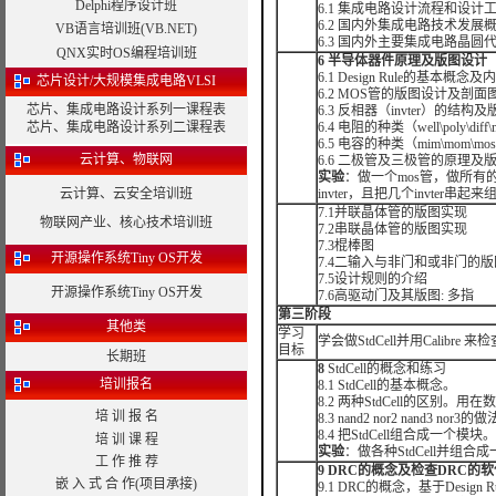
Delphi程序设计班
6.1 集成电路设计流程和设计
6.2 国内外集成电路技术发展
VB语言培训班(VB.NET)
6.3 国内外主要集成电路晶圆代工厂
QNX实时OS编程培训班
6
半导体器件原理及版图设计
6.1 Design Rule的基本概念
芯片设计/大规模集成电路VLSI
6.2 MOS管的版图设计及剖面
芯片、集成电路设计系列一课程表
6.3 反相器（invter）的结构
芯片、集成电路设计系列二课程表
6.4 电阻的种类（well\poly\di
6.5 电容的种类（mim\mom\
云计算、物联网
6.6 二极管及三极管的原理及
实验
：做一个mos管，做所
云计算、云安全培训班
invter，且把几个invter串
7.1并联晶体管的版图实现
物联网产业、核心技术培训班
7.2串联晶体管的版图实现
7.3棍棒图
开源操作系统Tiny OS开发
7.4二输入与非门和或非门的
7.5设计规则的介绍
开源操作系统Tiny OS开发
7.6高驱动门及其版图: 多指
第三阶段
其他类
学习
学会做StdCell并用Calibre 
目标
长期班
8
StdCell的概念和练习
培训报名
8.1 StdCell的基本概念。
8.2 两种StdCell的区别。用在数
培 训 报 名
8.3 nand2 nor2 nand3 nor3的
8.4 把StdCell组合成一个模块。
培 训 课 程
实验
：做各种StdCell并组合
工 作 推 荐
9 DRC
的概念及检查
DRC
的软
嵌 入 式 合 作(项目承接)
9.1 DRC的概念，基于Design Rul