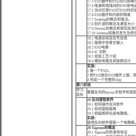
17.3 ESD器件和PAD及内部
17.4 电源和地线间的ESD放电通
17.5 当对任意PAD打ESD时
17.6 ESD器件和内部的隔离
17.7 Sealring的概念和做法。
17.8 划片道的概念及通常大小
17.9 Density的概念和原因及添
17.10 Antenna现象的发生及
18.1.电源总线及信号总线
18.2 版图中非悬空输入
18.3 ESD电路
18.4 IC 功耗
18.5 双极工艺介绍
18.6 模拟电路及其版图设计
实验：
1 做一个PAD。
2 把PAD放在ESD器件上面，即
4 完成一个完整的chip
第八阶段
学习
掌握反向的layout 的软件和提
目标
19 反向提取软件
19.1 如何操作反向软件
19.2 如何提取版图
19.3 把版图转化成电路图。
实验：
使用反向软件提取一个电路图
20 Tapeout的概念
20.1 Tapeout的检查和验证