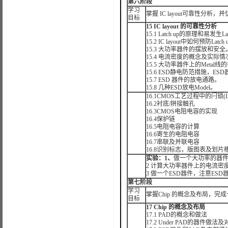
第六阶段
学习
掌握 IC layout可靠性分析，
目标
15 IC layout 的可靠性分析
15.1 Latch up的原理和易发生La
15.2 IC layout中如何预防Latc
15.3 大功率器件的摆放和安全
15.4 电流密度的概念及实际
15.5 大功率器件上的Metal
15.6 ESD静电防范措施，ES
15.7 ESD 器件的放电通路。
15.8 几种ESD放电Model。
16.1CMOS工艺过程中的闩锁(Lat
16.2衬底/阱接触孔
16.3CMOS电阻电容的实现
16.4保护链
16.5电阻电容的计算
16.6寄生的电阻电容
16.7串联及并联电容
16.8识别标志，版图表及划片
实验：
1
、
做一个大功率的器件，注
2 计算大功率器件上的电流密
3 做一个ESD器件，注意ES
第七阶段
学习
掌握Chip 的概念及布局，完成一
目标
17 Chip 的概念及布局
17.1 PAD的概念和做法
17.2 Under PAD的器件做法