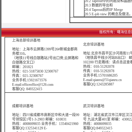
20.2 Tapeout中的问题及和晶圆
20.3 数据的导出和
20.4 Tapeout后的IP Merge
20.5 E-job view 的概念及做法
版权所有：曙海信息网络科技
上海总部培训基地
北京培训基地
地址：上海市云屏路1399号26#新城金郡商
地址:北京市昌平区沙河南街11号
务楼310。
（地铁昌平线沙河站B出口） 
（地铁11号线白银路站2号出口旁,云屏路和
102200 行走路线：
请点击这查
白银路交叉口）
热线：010-51292078
邮编：201821
传真：010-51292078
热线：021-51875830 32300767
业务手机:15701686205
传真：021-32300767
E-mail:qianru@51qianru.cn
业务手机:15921673576
客服QQ:1243285887
E-mail:officeoffice@126.com
客服QQ: 849322415
成都培训基地
武汉培训基地
地址：四川省成都市高新区中和大道一段99
地址：湖北省武汉市江岸区汉江
号领馆区1号1-3-2903 邮编：610031
号 九运大厦401室 邮编：43002
热线：4008699035 业务手机：13540421960
热线：4008699035
客服QQ:1325341129 E-
客服QQ:849322415