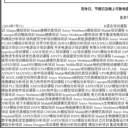
双休日、节假日及晚上可致电值班电话：
备案号
.(2014年7月11)..............................................................................................
R语言培训课程
训
Abaqus模拟培训
Matlab建模仿真培训
Ansys Workbench模拟培训
Matlab培训课程
S
Concepts培训模拟培训
Matlab建模培训
Ansys Workbench散热培训
数字集成电路培训
构模拟分析培训
结构疲劳分析培训模拟培训
Matlab新能源建模仿真培训
Ansys Wo
FLOEFD模拟分析培训
光学分析培训
ZEMAX模拟分析培训
MAXWELL培训模拟培
器设计培训
DSP电源设计培训课程
开关电源设计培训课程
有限元分析培训
CHEMK
hyperlynx培训课程
CANOE培训
PLC培训课程
CAE培训课程
PDPS模拟分析培训
AS
能物流专用车研发仿真培训课程
ANSYS 高级疲劳分析培训
PLC培训课程
Geomagi
疲劳分析培训模拟培训
Matlab建模仿真培训
Ansys Workbench模拟培训
BIM Bentle
ASPEN培训
AutoPIPE模拟分析培训
Neotec Wellflo培训
Matlab电机控制拖动建模仿
拟分析培训
ASPEN培训
ETAP模拟分析培训
Concepts培训模拟培训
MATLAB、Si
ANSOFT MAXWELL软件培训课程
Matlab电机拖动仿真培训课程
UPS电源培训课程
程
MATLAB航空应用仿真培训
Ansys Workbench结构应力仿真模拟培训
BMS测试培
电路模拟分析培训
热力热传软件培训课程
ETAP模拟分析培训
Concepts培训模拟培训
培训
PLC培训课程
AMOS培训课程
PDPS模拟分析培训
ASPEN培训
ETAP模拟分析
模拟系统软件培训课程
GAMS软件及CGE模型培训课程
PLC培训课程
CAE培训课程
仿真培训
Ansys Workbench疲劳模拟培训
hyperlynx培训课程
电力仿真系统软件培训
Concepts培训模拟培训
Matlab流体建模仿真培训
Ansys Workbench流体模拟培训
NX
分析培训
地下水模拟培训
Matlab机械建模仿真培训
Ansys Workbench生物模拟培训
ETAP模拟分析培训
DSPIC模拟培训
Matlab电磁建模仿真培训
Ansys Workbench
培训
齿轮仿真模拟分析培训
CHEMKIN模拟培训
Matlab统计建模仿真培训
Ansys 
Windchill培训
ASPEN培训
ETAP模拟分析培训
DSPIC模拟培训
Matlab生物建模仿真
数字电源和逆变器模拟分析培训
ASPEN培训
ETAP模拟分析培训
芯片封装基板设计
模拟分析培训
Altium Designer培训课程
模拟分析培训课程
模拟分析培训
集成电路培