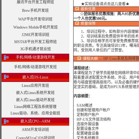
展讯平台开发工程师班
★实验设备请点击这儿查看★
最新优惠
Brew手机开发班
☆
团体报名优惠措施：
两人95折优
一个人也优惠500元。
WAP平台开发培训班
质量保障
Windows Mobile手机开发班
1、培训过程中，如有部分内容理解
J2ME开发培训班
2、培训结束后免费提供半年的技术
3、培训合格学员可享受免费推荐就业
MSTAR平台开发工程师班
的职业资质。专注高端培训13年，曙海
3G手机通才就业班
同，受到用人单位的广泛赞誉。
手机/网络/动漫游戏开发
课程大纲
--- HP-Unix系统及网
手机/网络/动漫游戏开发班
课程综述：
本课程是为了使学员能够在网络环境中成
嵌入式OS-Linux
程着重讲述配置文件系统、外设、用户
卷与磁盘管理高级技巧，以及必备的硬件
Linux应用开发班
定坚实的基础，是成为HPUX系统管理
嵌入式Linux系统开发班
内容纲要：
嵌入式Linux驱动开发班
· SAM概述
Linux网络工程及系统管理
· 创建和管理用户帐户
Linux驱动、系统、应用全能班
· 定制用户账户
· HP-UX文件层次结构
嵌入式CPU--ARM
· 连接外围设备
· 配置设备文件
ARM开发培训班
· 配置硬盘设备
CortexM3+uC/OS培训班
· 文件系统概念