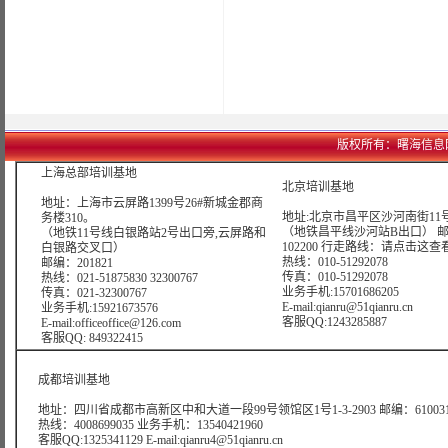
版权所有：曙海信息网络科技
上海总部培训基地
北京培训基地
地址：上海市云屏路1399号26#新城金郡商
地址:北京市昌平区沙河南街11号
务楼310。
（地铁昌平线沙河站B出口） 
（地铁11号线白银路站2号出口旁,云屏路和
102200 行走路线：
请点击这查
白银路交叉口）
热线：010-51292078
邮编：201821
传真：010-51292078
热线：021-51875830 32300767
业务手机:15701686205
传真：021-32300767
E-mail:qianru@51qianru.cn
业务手机:15921673576
客服QQ:1243285887
E-mail:officeoffice@126.com
客服QQ: 849322415
成都培训基地
地址：四川省成都市高新区中和大道一段99号领馆区1号1-3-2903 邮编：61003
热线：4008699035 业务手机：13540421960
客服QQ:1325341129 E-mail:qianru4@51qianru.cn