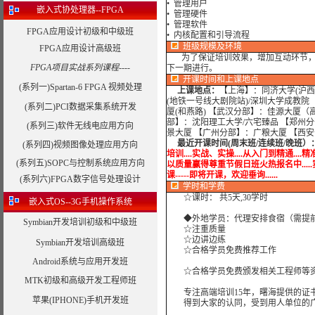
• 管理用户
嵌入式协处理器--FPGA
• 管理硬件
• 管理软件
FPGA应用设计初级和中级班
• 内核配置和引导流程
班级规模及环境
FPGA应用设计高级班
为了保证培训效果，增加互动环节，我
FPGA项目实战系列课程----
下一期进行。
开课时间和上课地点
(系列一)Spartan-6 FPGA 视频处理
上课地点：
【上海】：同济大学(沪西
(地铁一号线大剧院站)/深圳大学成教院
(系列二)PCI数据采集系统开发
厦(和燕路) 【武汉分部】：佳源大厦（
部】：沈阳理工大学/六宅臻品 【郑州分
(系列三)软件无线电应用方向
景大厦 【广州分部】：广粮大厦 【西
最近开课时间(周末班/连续班/晚班）
(系列四)视频图像处理应用方向
培训....实战、实操....从入门到精通....精
(系列五)SOPC与控制系统应用方向
以质量赢得尊重节假日班火热报名中.....实战培训.
课-----即将开课，欢迎垂询......
(系列六)FPGA数字信号处理设计
学时
和学费
☆课时： 共5天,30学时
嵌入式OS--3G手机操作系统
◆外地学员：代理安排食宿（需提
Symbian开发培训初级和中级班
☆注重质量
☆边讲边练
Symbian开发培训高级班
☆合格学员免费推荐工作
Android系统与应用开发班
☆合格学员免费颁发相关工程师等资
MTK初级和高级开发工程师班
专注高端培训15年，曙海提供的证书
苹果(IPHONE)手机开发班
得到大家的认同，受到用人单位的广