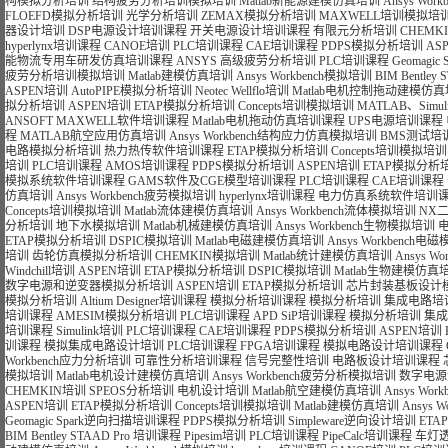
构模拟分析培训
结构疲劳分析培训模拟培训
Matlab新能源建模仿真培训
Ansys Wo
FLOEFD模拟分析培训
光学分析培训
ZEMAX模拟分析培训
MAXWELL培训模拟培
器设计培训
DSP电源设计培训课程
开关电源设计培训课程
有限元分析培训
CHEMK
hyperlynx培训课程
CANOE培训
PLC培训课程
CAE培训课程
PDPS模拟分析培训
AS
能物流专用车研发仿真培训课程
ANSYS 高级疲劳分析培训
PLC培训课程
Geomagi
疲劳分析培训模拟培训
Matlab建模仿真培训
Ansys Workbench模拟培训
BIM Bentle
ASPEN培训
AutoPIPE模拟分析培训
Neotec Wellflo培训
Matlab电机控制拖动建模仿
拟分析培训
ASPEN培训
ETAP模拟分析培训
Concepts培训模拟培训
MATLAB、Si
ANSOFT MAXWELL软件培训课程
Matlab电机拖动仿真培训课程
UPS电源培训课程
程
MATLAB航空应用仿真培训
Ansys Workbench结构应力仿真模拟培训
BMS测试培
电路模拟分析培训
热力热传软件培训课程
ETAP模拟分析培训
Concepts培训模拟培训
培训
PLC培训课程
AMOS培训课程
PDPS模拟分析培训
ASPEN培训
ETAP模拟分析
模拟系统软件培训课程
GAMS软件及CGE模型培训课程
PLC培训课程
CAE培训课程
仿真培训
Ansys Workbench疲劳模拟培训
hyperlynx培训课程
电力仿真系统软件培训
Concepts培训模拟培训
Matlab流体建模仿真培训
Ansys Workbench流体模拟培训
NX
分析培训
地下水模拟培训
Matlab机械建模仿真培训
Ansys Workbench生物模拟培训
ETAP模拟分析培训
DSPIC模拟培训
Matlab电磁建模仿真培训
Ansys Workbench
培训
齿轮仿真模拟分析培训
CHEMKIN模拟培训
Matlab统计建模仿真培训
Ansys 
Windchill培训
ASPEN培训
ETAP模拟分析培训
DSPIC模拟培训
Matlab生物建模仿真
数字电源和逆变器模拟分析培训
ASPEN培训
ETAP模拟分析培训
芯片封装基板设计
模拟分析培训
Altium Designer培训课程
模拟分析培训课程
模拟分析培训
集成电路培
培训课程
AMESIM模拟分析培训
PLC培训课程
APD SiP培训课程
模拟分析培训
集成
培训课程
Simulink培训
PLC培训课程
CAE培训课程
PDPS模拟分析培训
ASPEN培训
训课程
模拟集成电路设计培训
PLC培训课程
FPGA培训课程
模拟电路设计培训课程
Workbench应力分析培训
可靠性分析培训课程
信号完整性培训
电路板设计培训课程
模拟培训
Matlab电机设计建模仿真培训
Ansys Workbench疲劳分析模拟培训
数字电源
CHEMKIN培训
SPEOS分析培训
电机设计培训
Matlab航空建模仿真培训
Ansys Wo
ASPEN培训
ETAP模拟分析培训
Concepts培训模拟培训
Matlab建模仿真培训
Ansys 
Geomagic Spark逆向扫描培训课程
PDPS模拟分析培训
Simpleware逆向设计培训
ET
BIM Bentley STAAD Pro 培训课程
Pipesim培训
PLC培训课程
PipeCalc培训课程
车灯