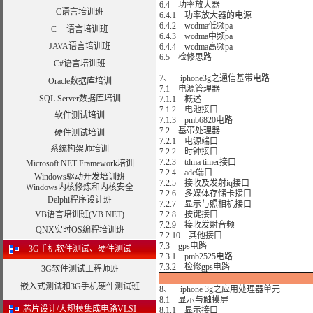
6.4 功率放大器
C语言培训班
6.4.1 功率放大器的电源
6.4.2 wcdma低频pa
C++语言培训班
6.4.3 wcdma中频pa
JAVA语言培训班
6.4.4 wcdma高频pa
6.5 检修思路
C#语言培训班
7、 iphone3g之通信基带电路
Oracle数据库培训
7.1 电源管理器
SQL Server数据库培训
7.1.1 概述
7.1.2 电池接口
软件测试培训
7.1.3 pmb6820电路
7.2 基带处理器
硬件测试培训
7.2.1 电源端口
系统构架师培训
7.2.2 时钟接口
7.2.3 tdma timer接口
Microsoft.NET Framework培训
7.2.4 adc端口
Windows驱动开发培训班
7.2.5 接收及发射iq接口
Windows内核修炼和内核安全
7.2.6 多媒体存储卡接口
Delphi程序设计班
7.2.7 显示与照相机接口
VB语言培训班(VB.NET)
7.2.8 按键接口
7.2.9 接收发射音频
QNX实时OS编程培训班
7.2.10 其他接口
7.3 gps电路
3G手机软件测试、硬件测试
7.3.1 pmb2525电路
7.3.2 检修gps电路
3G软件测试工程师班
嵌入式测试和3G手机硬件测试班
8、 iphone 3g之应用处理器单元
8.1 显示与触摸屏
芯片设计/大规模集成电路VLSI
8.1.1 显示接口