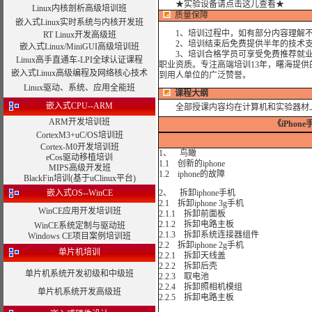
★实验设备请点击这儿查看★
Linux内核剖析高级培训班
质量保障
嵌入式Linux实时系统与内核开发班
1、培训过程中，如有部分内容理解不
RT Linux开发高级班
2、培训结束后免费提供半年的技术支
嵌入式Linux/MiniGUI高级培训班
3、培训合格学员可享受免费推荐就业机
Linux高手直通车-LPI全球认证课程
职业资质。专注高端培训13年，曙海提
嵌入式Linux高级编程及网络核心技术
到用人单位的广泛赞誉。
Linux驱动、系统、应用全能班
课程大纲
嵌入式CPU--ARM
全部授课内容均在计算机和实验器材
ARM开发培训班
《iPho
CortexM3+uC/OS培训班
Cortex-M0开发培训班
1、 鸟瞰
eCos驱动移植培训
1.1 创新的iphone
MIPS高级开发班
1.2 iphone的故障
BlackFin培训(基于uClinux平台)
嵌入式OS--WinCE
2、 拆卸iphone手机
2.1 拆卸iphone 3g手机
WinCE应用开发培训班
2.1.1 拆卸前面板
2.1.2 拆卸电路主板
WinCE系统定制与驱动班
2.1.3 拆卸系统连接器组件
Windows CE项目案例培训班
2.2 拆卸iphone 2g手机
单片机培训
2.2.1 拆卸天线盖
2.2.2 拆卸后壳
单片机系统开发初级和中级班
2.2.3 取电池
2.2.4 拆卸照相机模组
单片机系统开发高级班
2.2.5 拆卸电路主板