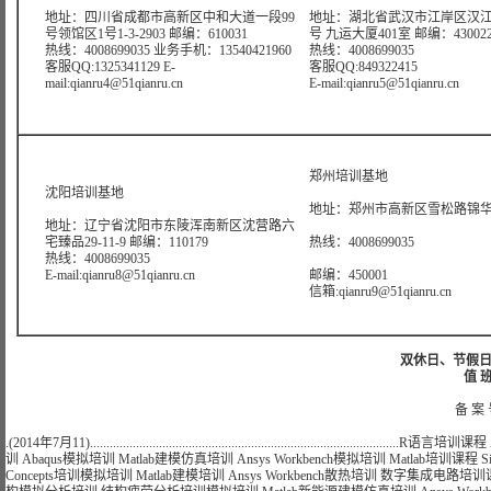
地址：四川省成都市高新区中和大道一段99
地址：湖北省武汉市江岸区汉江
号领馆区1号1-3-2903 邮编：610031
号 九运大厦401室 邮编：43002
热线：4008699035 业务手机：13540421960
热线：4008699035
客服QQ:1325341129 E-
客服QQ:849322415
mail:qianru4@51qianru.cn
E-mail:qianru5@51qianru.cn
郑州培训基地
沈阳培训基地
地址：郑州市高新区雪松路锦华大
地址：辽宁省沈阳市东陵浑南新区沈营路六
宅臻品29-11-9 邮编：110179
热线：4008699035
热线：4008699035
E-mail:qianru8@51qianru.cn
邮编：450001
信箱:qianru9@51qianru.cn
双休日、节假日可
值 班
备 案 
.(2014年7月11)..............................................................................................
R语言培训课程
训
Abaqus模拟培训
Matlab建模仿真培训
Ansys Workbench模拟培训
Matlab培训课程
S
Concepts培训模拟培训
Matlab建模培训
Ansys Workbench散热培训
数字集成电路培训