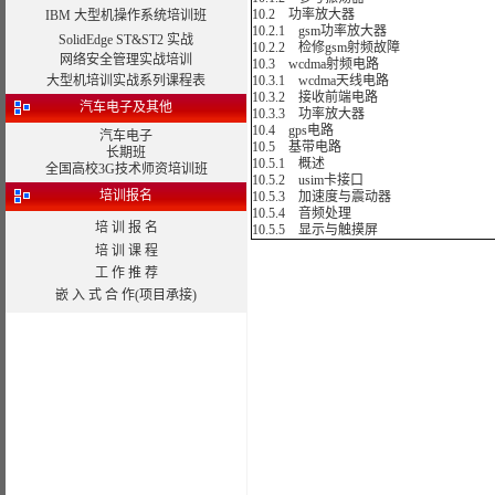
10.2 功率放大器
IBM 大型机操作系统培训班
10.2.1 gsm功率放大器
SolidEdge ST&ST2 实战
10.2.2 检修gsm射频故障
网络安全管理实战培训
10.3 wcdma射频电路
大型机培训实战系列课程表
10.3.1 wcdma天线电路
10.3.2 接收前端电路
汽车电子及其他
10.3.3 功率放大器
10.4 gps电路
汽车电子
10.5 基带电路
长期班
10.5.1 概述
全国高校3G技术师资培训班
10.5.2 usim卡接口
培训报名
10.5.3 加速度与震动器
10.5.4 音频处理
培 训 报 名
10.5.5 显示与触摸屏
培 训 课 程
工 作 推 荐
嵌 入 式 合 作(项目承接)