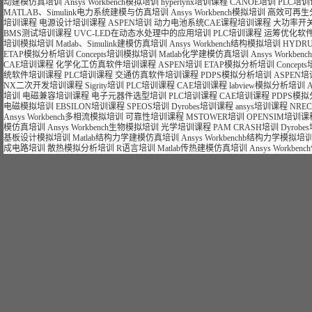
动建模仿真培训
Ansys Workbench模拟培训
hyperlynx培训课程
CANOE培训
PLC培
MATLAB、Simulink电力系统建模与仿真培训
Ansys Workbench模拟培训
高效可再生
培训课程
电源设计培训课程
ASPEN培训
动力电池系统CAE课程培训课程
大功率开
BMS测试培训课程
UVC-LED在动态水处理中的应用培训
PLC培训课程
运筹优化软件
培训模拟培训
Matlab、Simulink建模仿真培训
Ansys Workbench结构模拟培训
HYDR
ETAP模拟分析培训
Concepts培训模拟培训
Matlab化学建模仿真培训
Ansys Workb
CAE培训课程
化学化工仿真软件培训课程
ASPEN培训
ETAP模拟分析培训
Concep
统软件培训课程
PLC培训课程
交通仿真软件培训课程
PDPS模拟分析培训
ASPEN培
NX二次开发培训课程
Sigrity培训
PLC培训课程
CAE培训课程
labview模拟分析培训
培训
电磁兼容培训课程
电子元器件选型培训
PLC培训课程
CAE培训课程
PDPS模
电磁模拟培训
EBSILON培训课程
SPEOS培训
Dyrobes培训课程
ansys培训课程
NRE
Ansys Workbench多相流模拟培训
可靠性培训课程
MSTOWER培训
OPENSIM培训课
模仿真培训
Ansys Workbench生物模拟培训
光学培训课程
PAM CRASH培训
Dyrob
基板设计模拟培训
Matlab结构力学建模仿真培训
Ansys Workbenchb结构力学模拟培
成电路培训
散热模拟分析培训
R语言培训
Matlab传热建模仿真培训
Ansys Workb