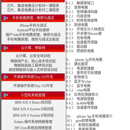
8.1.2 触摸屏接口
芯片、集成电路设计系列一课程表
8.2 音频电路
芯片、集成电路设计系列二课程表
8.2.1 音频编译码器
8.2.2 内接音频
手机电路原理、维修与调试
8.2.3 检修音频故障
8.3 其他电路
iPhone手机与调试
8.3.1 环境光与人体感应
Android平台手机维修
8.3.2 开关键与home键
国产/mtk手机电路原理、维修与调试
8.3.3 充电电路
手机电路原理、维修与调试全能班
8.3.4 加速度传感器
8.3.5 震动器
云计算、物联网
8.3.6 照相机电路
云计算、云安全培训班
9、 iphone 2g手机电路
物联网产业、核心技术培训班
9.1 通信基带
物联网高级工程师培训班
9.1.1 电源管理器
高校物联网与嵌入式师资培训班
9.1.2 基带信号处理器
开源操作系统Tiny OS开发
9.2 射频单元
9.3 蓝牙与wlan
开源操作系统Tiny OS开发
9.3.1 蓝牙电路
9.3.2 wlan电路
9.4 应用处理器单元
小型机系统管理
9.4.1 电源管理器
IBM AIX 6 Basics培训班
9.4.2 ltc4066电路
9.4.3 加速度传感器
IBM AIX 6 System II培训班
IBM AIX 6 System II培训班
10、 iphone 3gs手机电路简介
10.1 gsm射频电路
Solaris 操作系统网络管理
10.1.1 射频前端模组
HP-Unix系统及网络管理
10.1.2 参考振荡器