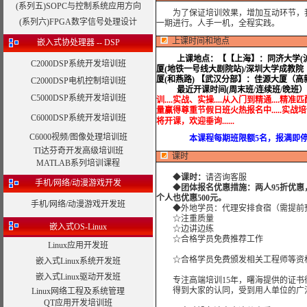
(系列五)SOPC与控制系统应用方向
为了保证培训效果，增加互动环节，我
(系列六)FPGA数字信号处理设计
一期进行。人手一机，全程实践。
上课时间和地点
嵌入式协处理器 -- DSP
上课地点：
【【上海】：同济大学(沪
C2000DSP系统开发培训班
厦(地铁一号线大剧院站)/深圳大学成教院
厦(和燕路) 【武汉分部】：佳源大厦（
C2000DSP电机控制培训班
最近开课时间(周末班/连续班/晚班
C5000DSP系统开发培训班
训....实战、实操....从入门到精通....精准匹
量赢得尊重节假日班火热报名中.....实战培训.....
C6000DSP系统开发培训班
将开课，欢迎垂询......
C6000视频/图像处理培训班
本课程每期班限额5名，报满即停止
TI达芬奇开发高级培训班
课时
MATLAB系列培训课程
◆
课时：
请咨询客服
手机/网络/动漫游戏开发
◆
团体报名优惠措施：两人95折优惠
个人也优惠500元。
手机/网络/动漫游戏开发班
◆外地学员：代理安排食宿（需提前
☆注重质量
嵌入式OS-Linux
☆边讲边练
☆合格学员免费推荐工作
Linux应用开发班
☆合格学员免费颁发相关工程师等资格
嵌入式Linux系统开发班
嵌入式Linux驱动开发班
专注高端培训15年，曙海提供的证书
得到大家的认同，受到用人单位的广
Linux网络工程及系统管理
QT应用开发培训班