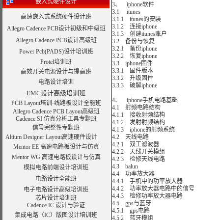
嵌入式硬件设计
3、 iphone软件
3.1 itunes
高速嵌入式系统硬件设计班
3.1.1 itunes的安装
3.1.2 连接iphone
Allegro Cadence PCB设计初级和中级班
3.1.3 创建itunes账户
Allegro Cadence PCB设计高级班
3.2 备份与恢复
3.2.1 备份iphone
Power Pcb(PADS)设计培训班
3.2.2 恢复iphone
Protel培训班
3.3 iphone固件
3.3.1 固件版本
高效开关电源设计与提高班
3.3.2 升级固件
电路设计培训
3.3.3 破解iphone
EMC设计高级培训班
4、 iphone手机电路基础
PCB Layout培训-线路板设计全能班
4.1 射频电路结构
Allegro Cadence PCB Layout高级班
4.1.1 接收射频结构
Cadence SI 仿真分析工具专题班
4.1.2 发射射频结构
信号完整性专题班
4.1.3 iphone的射频系统
Altium Designer Layout高速硬件设计
4.2 天线电路
4.2.1 双工滤波器
Mentor EE 高速电路板设计与仿真
4.2.2 天线开关模组
Mentor WG 高速电路板设计与仿真
4.2.3 检修天线电路
4.3 balun
模拟电路前端设计培训班
4.4 功率放大器
电路设计全能班
4.4.1 手机中的功率放大器
4.4.2 功率放大器电路中的信号
电子电路设计高级培训班
4.4.3 检修功率放大器电路
芯片设计培训班
4.5 gps与蓝牙
Cadence IC 设计与验证
4.5.1 gps电路
集成电路（IC）版图设计培训班
4.5.2 蓝牙模组