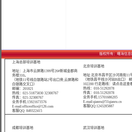
版权所有：曙海信息网络科技
上海总部培训基地
北京培训基地
地址：上海市云屏路1399号26#新城金郡商
地址:北京市昌平区沙河南街11号
务楼310。
（地铁昌平线沙河站B出口） 
（地铁11号线白银路站2号出口旁,云屏路和
102200 行走路线：
请点击这查
白银路交叉口）
热线：010-51292078
邮编：201821
传真：010-51292078
热线：021-51875830 32300767
业务手机:15701686205
传真：021-32300767
E-mail:qianru@51qianru.cn
业务手机:15921673576
客服QQ:1243285887
E-mail:officeoffice@126.com
客服QQ: 849322415
成都培训基地
武汉培训基地